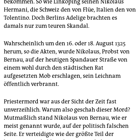
epaper login
bekommen. So wie Linköping seinen Nikolaus
Hermani, die Schweiz den von Flüe, Italien den von
Tolentino. Doch Berlins Adelige brachten es
damals nur zum teuren Skandal.
Wahrscheinlich um den 16. oder 18. August 1325
herum, so die Akten, wurde Nikolaus, Probst von
Bernau, auf der heutigen Spandauer Straße von
einem wohl durch den städtischen Rat
aufgesetzten Mob erschlagen, sein Leichnam
öffentlich verbrannt.
Priestermord war aus der Sicht der Zeit fast
unverzeihlich. Warum also geschah dieser Mord?
Mutmaßlich stand Nikolaus von Bernau, wie er
meist genannt wurde, auf der politisch falschen
Seite. Er verteidigte wie der größte Teil der