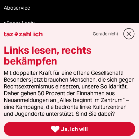
Aboservice
ePaper Login
taz
zahl ich
Gerade nicht

Downloads für Abonnierende
Links lesen, rechts
bekämpfen
© 2026 taz Verlags und Vertriebs GmbH
Mit doppelter Kraft für eine offene Gesellschaft!
Alle Rechte vorbehalten. Bei rechtlichen Fragen oder für Genehmigungen
wenden Sie sich bitte an
lizenzen@taz.de
Besonders jetzt brauchen Menschen, die sich gegen
Rechtsextremismus einsetzen, unsere Solidarität.
Daher gehen 50 Prozent der Einnahmen aus
Feedback
Redaktionsstatut
Kommune-Richtlinien
KI-
Neuanmeldungen an „Alles beginnt im Zentrum“ –
eine Kampagne, die bedrohte linke Kulturzentren
Leitlinie
Informant
Datenschutz
Impressum
AGB
und Jugendorte unterstützt. Sind Sie dabei?
Seitenwende
Einwilligungen widerrufen (Ads)

Ja, ich will