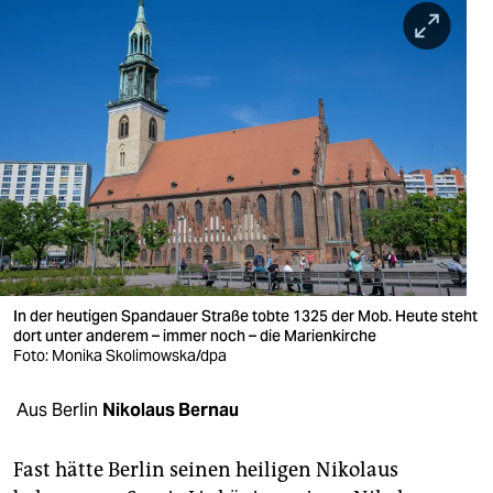
berlin
nord
wahrheit
verlag
verlag
veranstaltungen
shop
In der heutigen Spandauer Straße tobte 1325 der Mob. Heute steht
fragen & hilfe
dort unter anderem – immer noch – die Marienkirche
Foto: Monika Skolimowska/dpa
unterstützen
Aus Berlin
Nikolaus Bernau
abo
genossenschaft
Fast hätte Berlin seinen heiligen Nikolaus