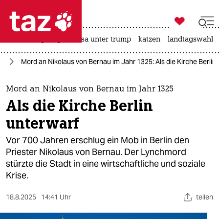

taz zahl ich
hitze
bergsteigen
usa unter trump
katzen
landtagswahl i

taz zahl ich
in
Mord an Nikolaus von Bernau im Jahr 1325: Als die Kirche Berlin
taz zahl ich
themen
Mord an Nikolaus von Bernau im Jahr 1325
Als die Kirche Berlin
politik
unterwarf
öko
Vor 700 Jahren erschlug ein Mob in Berlin den
Priester Nikolaus von Bernau. Der Lynchmord
gesellschaft
stürzte die Stadt in eine wirtschaftliche und soziale
Krise.
kultur
sport
18.8.2025
14:41 Uhr
teilen