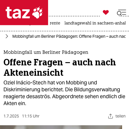

taz zahl ich
hitze
niedrigwasser
rente
landtagswahl in sachsen-anhalt

taz zahl ich
in
Mobbingfall um Berliner Pädagogen: Offene Fragen – auch nach
taz zahl ich
themen
Mobbingfall um Berliner Pädagogen
Offene Fragen – auch nach
politik
Akteneinsicht
öko
Oziel Inácio-Stech hat von Mobbing und
Diskriminierung berichtet. Die Bildungsverwaltung
gesellschaft
reagierte desaströs. Abgeordnete sehen endlich die
Akten ein.
kultur
sport
1.7.2025
11:15 Uhr
teilen