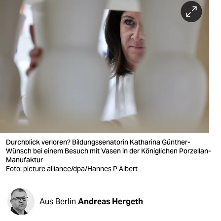
berlin
nord
wahrheit
verlag
verlag
veranstaltungen
shop
Durchblick verloren? Bildungssenatorin Katharina Günther-
fragen & hilfe
Wünsch bei einem Besuch mit Vasen in der Königlichen Porzellan-
Manufaktur
unterstützen
Foto: picture alliance/dpa/Hannes P Albert
abo
Aus Berlin
Andreas Hergeth
genossenschaft