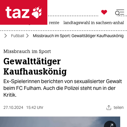

taz zahl ich
hitze
niedrigwasser
rente
landtagswahl in sachsen-anhalt

taz zahl ich
rt
Fußball
Missbrauch im Sport: Gewalttätiger Kaufhauskönig
taz zahl ich
themen
Missbrauch im Sport
Gewalttätiger
politik
Kaufhauskönig
öko
Ex-Spielerinnen berichten von sexualisierter Gewalt
beim FC Fulham. Auch die Polizei steht nun in der
gesellschaft
Kritik.
kultur
27.10.2024
15:42 Uhr
teilen
sport