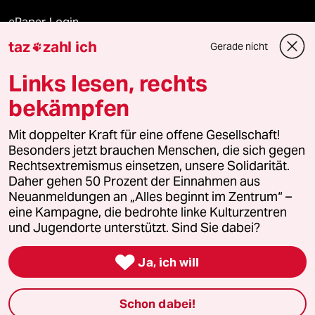
ePaper Login
taz
zahl ich
Gerade nicht

Downloads für Abonnierende
Links lesen, rechts
bekämpfen
© 2026 taz Verlags und Vertriebs GmbH
Alle Rechte vorbehalten. Bei rechtlichen Fragen oder für Genehmigungen
Mit doppelter Kraft für eine offene Gesellschaft!
wenden Sie sich bitte an
lizenzen@taz.de
Besonders jetzt brauchen Menschen, die sich gegen
Rechtsextremismus einsetzen, unsere Solidarität.
Daher gehen 50 Prozent der Einnahmen aus
Feedback
Redaktionsstatut
Kommune-Richtlinien
KI-
Neuanmeldungen an „Alles beginnt im Zentrum“ –
eine Kampagne, die bedrohte linke Kulturzentren
Leitlinie
Informant
Datenschutz
Impressum
AGB
und Jugendorte unterstützt. Sind Sie dabei?
Seitenwende
Einwilligungen widerrufen (Ads)

Ja, ich will
Schon dabei!