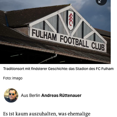
berlin
nord
wahrheit
verlag
verlag
veranstaltungen
shop
Traditionsort mit findsterer Geschichte: das Stadion des FC Fulham
fragen & hilfe
Foto: imago
unterstützen
Aus Berlin
Andreas Rüttenauer
abo
genossenschaft
Es ist kaum auszuhalten, was ehemalige