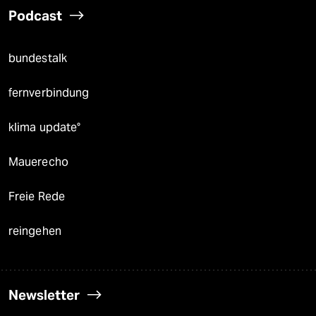
Podcast
bundestalk
fernverbindung
klima update°
Mauerecho
Freie Rede
reingehen
Newsletter