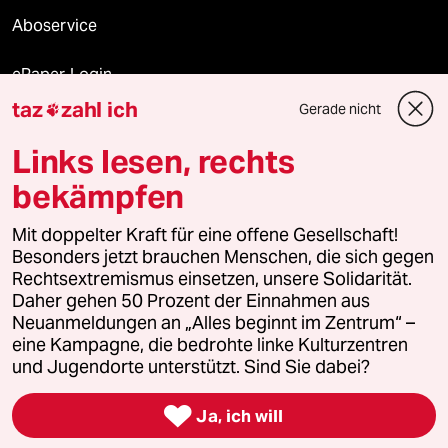
Aboservice
ePaper Login
taz
zahl ich
Gerade nicht

Downloads für Abonnierende
Links lesen, rechts
bekämpfen
© 2026 taz Verlags und Vertriebs GmbH
Alle Rechte vorbehalten. Bei rechtlichen Fragen oder für Genehmigungen
Mit doppelter Kraft für eine offene Gesellschaft!
wenden Sie sich bitte an
lizenzen@taz.de
Besonders jetzt brauchen Menschen, die sich gegen
Rechtsextremismus einsetzen, unsere Solidarität.
Daher gehen 50 Prozent der Einnahmen aus
Feedback
Redaktionsstatut
Kommune-Richtlinien
KI-
Neuanmeldungen an „Alles beginnt im Zentrum“ –
eine Kampagne, die bedrohte linke Kulturzentren
Leitlinie
Informant
Datenschutz
Impressum
AGB
und Jugendorte unterstützt. Sind Sie dabei?
Seitenwende
Einwilligungen widerrufen (Ads)

Ja, ich will