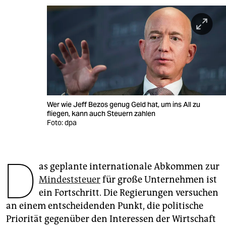
berlin
nord
wahrheit
verlag
verlag
Wer wie Jeff Bezos genug Geld hat, um ins All zu
veranstaltungen
fliegen, kann auch Steuern zahlen
Foto: dpa
shop
fragen & hilfe
D
as geplante internationale Abkommen zur
unterstützen
Mindeststeuer
für große Unternehmen ist
abo
ein Fortschritt. Die Regierungen versuchen
an einem entscheidenden Punkt, die politische
genossenschaft
Priorität gegenüber den Interessen der Wirtschaft