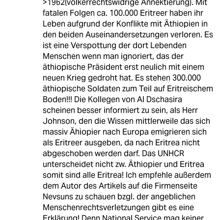
>1962(völkerrechtswidrige Annektierung). Mit
fatalen Folgen ca. 100.000 Eritreer haben ihr
Leben aufgrund der Konflikte mit Äthiopien in
den beiden Auseinandersetzungen verloren. Es
ist eine Verspottung der dort Lebenden
Menschen wenn man ignoriert, das der
äthiopische Präsident erst neulich mit einem
neuen Krieg gedroht hat. Es stehen 300.000
äthiopische Soldaten zum Teil auf Eritreischem
Boden!!! Die Kollegen von Al Dschasira
scheinen besser informiert zu sein, als Herr
Johnson, den die Wissen mittlerweile das sich
massiv Ähiopier nach Europa emigrieren sich
als Eritreer ausgeben, da nach Eritrea nicht
abgeschoben werden darf. Das UNHCR
unterscheidet nicht zw. Äthiopier und Eritrea
somit sind alle Eritrea! Ich empfehle außerdem
dem Autor des Artikels auf die Firmenseite
Nevsuns zu schauen bzgl. der angeblichen
Menschenrechtsverletzungen gibt es eine
Erklärung! Denn National Service mag keiner