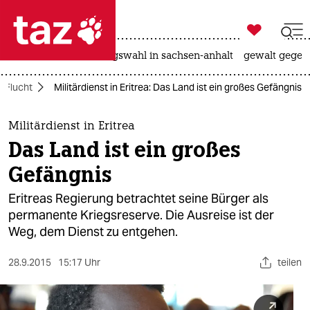

taz zahl ich
hitze
surfen
landtagswahl in sachsen-anhalt
gewalt gegen

taz zahl ich
Flucht
Militärdienst in Eritrea: Das Land ist ein großes Gefängnis
taz zahl ich
themen
Militärdienst in Eritrea
Das Land ist ein großes
politik
Gefängnis
öko
Eritreas Regierung betrachtet seine Bürger als
permanente Kriegsreserve. Die Ausreise ist der
gesellschaft
Weg, dem Dienst zu entgehen.
kultur
28.9.2015
15:17 Uhr
teilen
sport