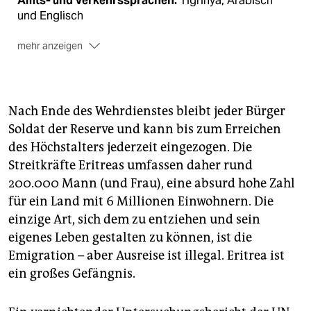
Amts- und Verkehrssprachen:
Tigrinya, Arabisch
und Englisch
mehr anzeigen
Religionen/Kirchen:
50 Prozent Christen, 50 Prozent
sunni­tische Muslime
Regierungsform:
Republik; präsidiale
Nach Ende des Wehrdienstes bleibt jeder Bürger
Regierungsform mit Übergangsparlament (de facto
Soldat der Reserve und kann bis zum Erreichen
inaktiv)
des Höchstalters jederzeit eingezogen. Die
Staatsoberhaupt:
Isaias Afewerki
Streitkräfte Eritreas umfassen daher rund
200.000 Mann (und Frau), eine absurd hohe Zahl
Vertreter:
kein Vertreter
für ein Land mit 6 Millionen Einwohnern. Die
Opposition:
keine Opposition zugelassen
einzige Art, sich dem zu entziehen und sein
Wichtigste Medien:
ein Fernsehsender, ein
eigenes Leben gestalten zu können, ist die
Radiosender, zwei Zeitungen (alle staatlich). Private
Emigration – aber Ausreise ist illegal. Eritrea ist
Zeitungen sind seit September 2001 verboten.
ein großes Gefängnis.