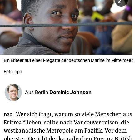
berlin
nord
wahrheit
verlag
verlag
Ein Eriteer auf einer Fregatte der deutschen Marine im Mittelmeer.
veranstaltungen
Foto: dpa
shop
fragen & hilfe
Aus Berlin
Dominic Johnson
unterstützen
taz
| Wer sich fragt, warum so viele Menschen aus
abo
Eritrea fliehen, sollte nach Vancouver reisen, die
genossenschaft
westkanadische Metropole am Pazifik. Vor dem
obersten Gericht der kanadischen Provinz British