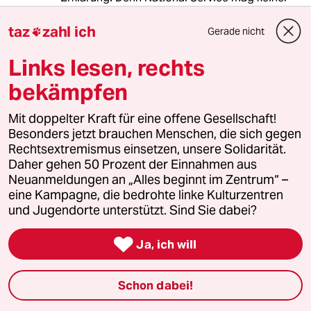
wenn die Grenze zu Athiopien endlich
demarkiert ist kann davon ausgegangen
taz
zahl ich
Gerade nicht

werden wird sich die Lage in der Region
deutlich entspannen. Dennoch ist interessant
Links lesen, rechts
das jetzt die Bergbauminen verschärft in
bekämpfen
Blickpunkt geraten. Den EPRDF=TPLF
Machthabern gefällt es nicht das Eritrea in den
Mit doppelter Kraft für eine offene Gesellschaft!
kommenden Jahren gleich mehrere
Besonders jetzt brauchen Menschen, die sich gegen
Bergbauminen betreiben wird, weil dadurch
Rechtsextremismus einsetzen, unsere Solidarität.
Eritrea wirtschaftlich wächst. Djibouti und
Daher gehen 50 Prozent der Einnahmen aus
Somalia folgen dem Diktat Addis Abebas
Neuanmeldungen an „Alles beginnt im Zentrum“ –
Eritrea nicht. Den IGAD Vorsitz hat seit 2008
eine Kampagne, die bedrohte linke Kulturzentren
Äthiopien inne normalerweise sollte dieser
und Jugendorte unterstützt. Sind Sie dabei?
jedes Jahr wechseln wieso tut es das nicht?
Ohne die jährlichen monetären Zuwendungen

und die damit einhergehende politische
Ja, ich will
Immunität Athiopiens wären die Machthaber in
Addis Abeba nicht zuhalten!
Schon dabei!