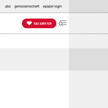
abo
genossenschaft
epaper login

taz zahl ich
taz zahl ich