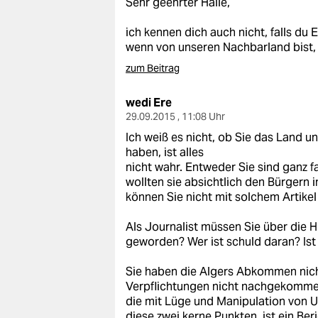
Sehr geehrter Haile,
epaper login
ich kennen dich auch nicht, falls du E
wenn von unseren Nachbarland bist, b
zum Beitrag
wedi Ere
29.09.2015 , 11:08 Uhr
Ich weiß es nicht, ob Sie das Land u
haben, ist alles
nicht wahr. Entweder Sie sind ganz f
wollten sie absichtlich den Bürgern
können Sie nicht mit solchem Artikel
Als Journalist müssen Sie über die 
geworden? Wer ist schuld daran? Ist
Sie haben die Algers Abkommen nich
Verpflichtungen nicht nachgekommen
die mit Lüge und Manipulation von U
diese zwei kerne Punkten, ist ein Ber