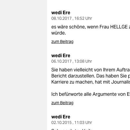
berlin
wedi Ere
nord
08.10.2017 , 16:52 Uhr
wahrheit
es wäre schöne, wenn Frau HELLGE 
würde.
verlag
zum Beitrag
verlag
wedi Ere
06.10.2017 , 13:08 Uhr
veranstaltungen
Sie haben vielleicht von Ihrem Auftr
shop
Bericht darzustellen. Das haben Sie
Karriere zu machen, hat mit Journali
fragen & hilfe
Ich befürworte alle Argumente von E
unterstützen
zum Beitrag
abo
wedi Ere
genossenschaft
02.10.2015 , 11:03 Uhr