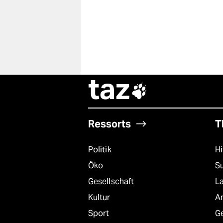
taz

Ressorts
T
Politik
Hi
Öko
S
Gesellschaft
L
Kultur
A
Sport
G