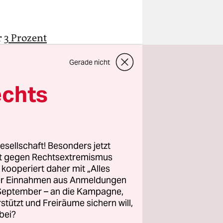
r
3 Prozent
Gerade nicht
mit im
ndliches
echts
ation Peta
lich zum
bert
esellschaft! Besonders jetzt
rt gegen Rechtsextremismus
oghurt,
z kooperiert daher mit „Alles
ller Einnahmen aus Anmeldungen
 Lediglich
. September – an die Kampagne,
rstützt und Freiräume sichern will,
 in den
bei?