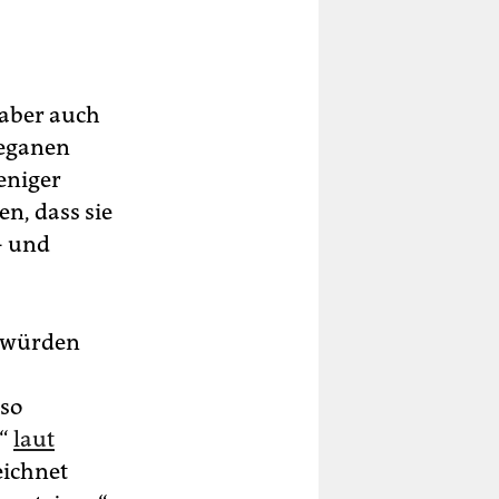
t aber auch
veganen
weniger
n, dass sie
- und
 würden
 so
e“
laut
eichnet