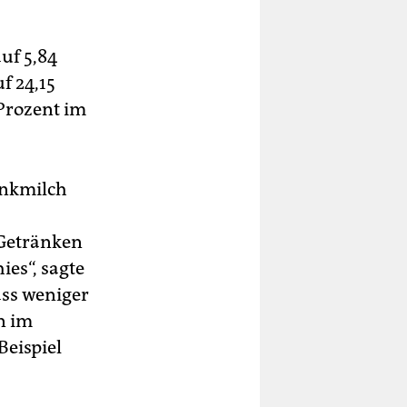
uf 5,84
f 24,15
 Prozent im
inkmilch
 Getränken
ies“, sagte
ass weniger
n im
Beispiel