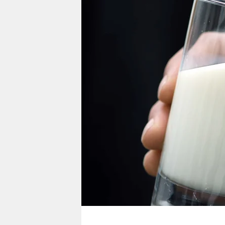
berlin
nord
wahrheit
verlag
verlag
veranstaltungen
shop
fragen & hilfe
unterstützen
abo
genossenschaft