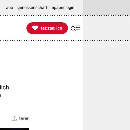
abo
genossenschaft
epaper login

taz zahl ich
taz zahl ich
ilch
n
teilen