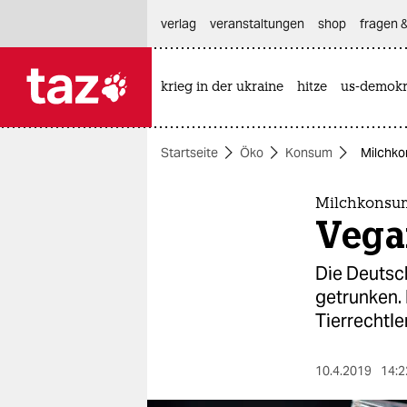
hautnavigation anspringen
hauptinhalt anspringen
footer anspringen
verlag
veranstaltungen
shop
fragen &
krieg in der ukraine
hitze
us-demokr

taz zahl ich
taz zahl ich
Startseite
Öko
Konsum
Milchko
themen
politik
Milchkonsum
Vega
öko
Die Deutsc
gesellschaft
getrunken.
Tierrechtler
kultur
sport
10.4.2019
14:2