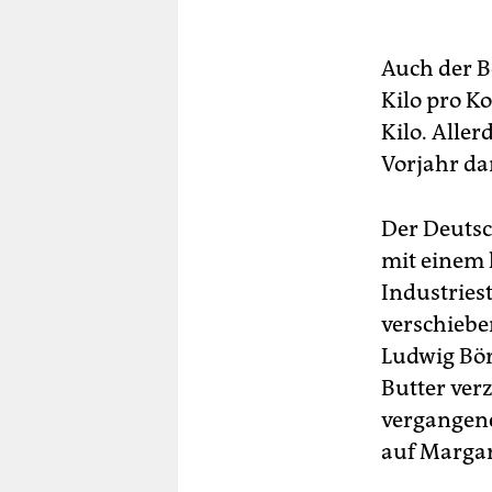
Auch der B
Kilo pro K
Kilo. Alle
Vorjahr da
Der Deutsc
mit einem 
Industries
verschieben
Ludwig Bör
Butter ver
vergangene
auf Marga