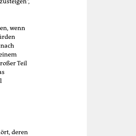
zusteigen“,
ren, wenn
würden
 nach
 einem
roßer Teil
as
l
hört, deren