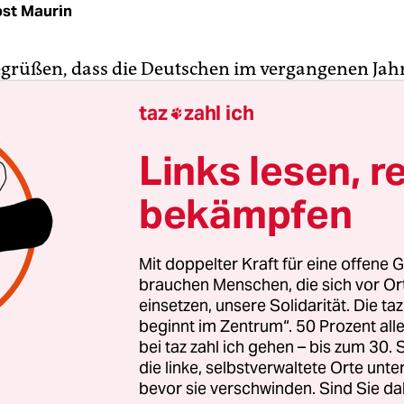
st Maurin
grüßen, dass die Deutschen im vergangenen Jah
lch
getrunken haben. Laut Bundesanstalt für
taz
zahl ich

haft und Ernährung lag der Konsum pro Kopf da
i 51,5 Kilogramm. „Milchproduktion bedeutet une
Links lesen, r
he“, teilte Deutschlands größte Tierrechtsorganis
bekämpfen
h der taz mit. Zudem trage die Erzeugung erheb
l bei und verbrauche viel Land, ergänzte die „Al
Stiftung für unsere Mitwelt“.
Mit doppelter Kraft für eine offene G
brauchen Menschen, die sich vor O
Konsum von
anderen Frischmilchprodukten
wie J
einsetzen, unsere Solidarität. Die ta
beginnt im Zentrum“. 50 Prozent a
getränken oder Sahne sank der Behörde zufolge.
bei taz zahl ich gehen – bis zum 30
hgetränke legten um 3,8 Prozent zu, aber nur auf
die linke, selbstverwaltete Orte unte
ttlich 1,1 Kilogramm pro Person und Jahr. Bereits
bevor sie verschwinden. Sind Sie da