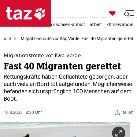

taz zahl ich
hitze
landtagswahl in sachsen-anhalt
arbeit
klimawandel

taz zahl ich
Flucht
Migrationsroute vor Kap Verde: Fast 40 Migranten gerettet
taz zahl ich
themen
Migrationsroute vor Kap Verde
Fast 40 Migranten gerettet
politik
Rettungskräfte haben Geflüchtete geborgen, aber
öko
auch viele an Bord tot aufgefunden. Möglicherweise
befanden sich ursprünglich 100 Menschen auf dem
gesellschaft
Boot.
kultur
16.8.2023
9:30 Uhr
teilen
sport