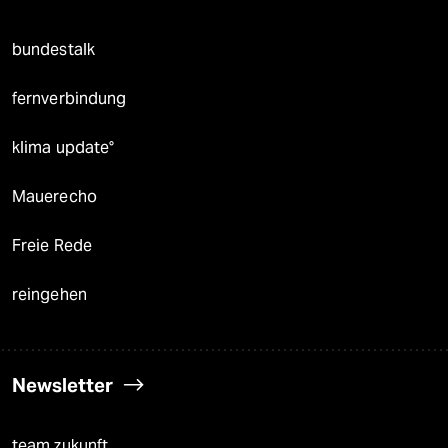
bundestalk
fernverbindung
klima update°
Mauerecho
Freie Rede
reingehen
Newsletter
team zukunft