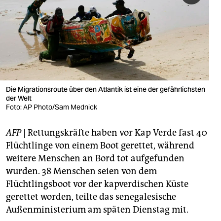
berlin
nord
wahrheit
verlag
verlag
Die Migrationsroute über den Atlantik ist eine der gefährlichsten
der Welt
veranstaltungen
Foto: AP Photo/Sam Mednick
shop
AFP
| Rettungskräfte haben vor Kap Verde fast 40
fragen & hilfe
Flüchtlinge von einem Boot gerettet, während
weitere Menschen an Bord tot aufgefunden
unterstützen
wurden. 38 Menschen seien von dem
Flüchtlingsboot vor der kapverdischen Küste
abo
gerettet worden, teilte das senegalesische
genossenschaft
Außenministerium am späten Dienstag mit.