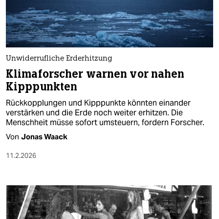
berlin
nord
wahrheit
Unwiderrufliche Erderhitzung
verlag
Klimaforscher warnen vor nahen
Kipppunkten
verlag
Rückkopplungen und Kipppunkte könnten einander
veranstaltungen
verstärken und die Erde noch weiter erhitzen. Die
Menschheit müsse sofort umsteuern, fordern Forscher.
shop
Von
Jonas Waack
fragen & hilfe
11.2.2026
unterstützen
abo
genossenschaft