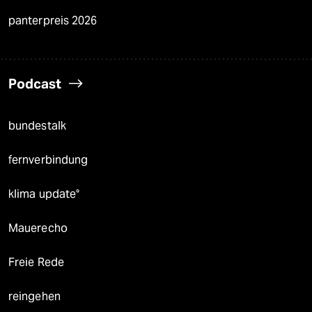
panterpreis 2026
Podcast
bundestalk
fernverbindung
klima update°
Mauerecho
Freie Rede
reingehen