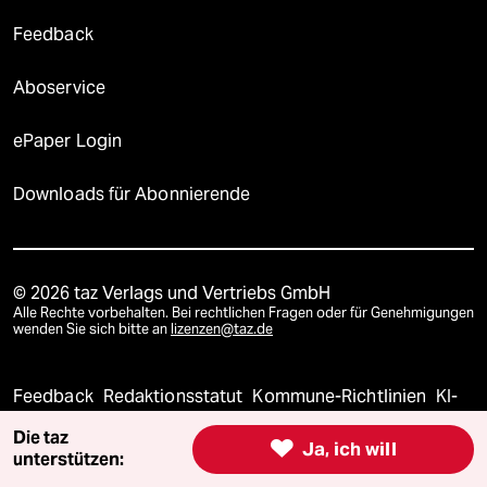
Feedback
Aboservice
ePaper Login
Downloads für Abonnierende
© 2026 taz Verlags und Vertriebs GmbH
Alle Rechte vorbehalten. Bei rechtlichen Fragen oder für Genehmigungen
wenden Sie sich bitte an
lizenzen@taz.de
Feedback
Redaktionsstatut
Kommune-Richtlinien
KI-
Die taz

Ja, ich will
Leitlinie
Informant
Datenschutz
Impressum
AGB
unterstützen: