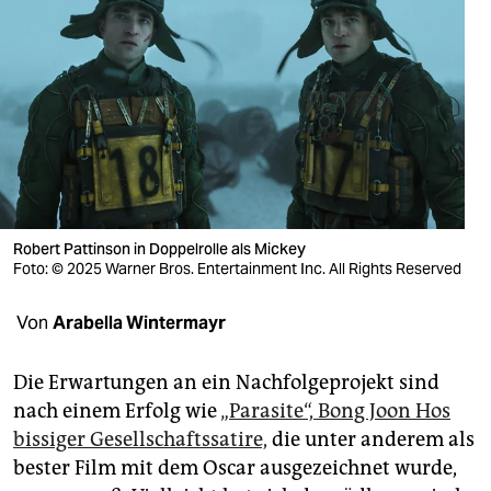
berlin
nord
wahrheit
verlag
verlag
veranstaltungen
Robert Pattinson in Doppelrolle als Mickey
Foto: © 2025 Warner Bros. Entertainment Inc. All Rights Reserved
shop
fragen & hilfe
Von
Arabella Wintermayr
unterstützen
Die Erwartungen an ein Nachfolgeprojekt sind
abo
nach einem Erfolg wie
„Parasite“, Bong Joon Hos
bissiger Gesellschaftssatire,
die unter anderem als
genossenschaft
bester Film mit dem Oscar ausgezeichnet wurde,