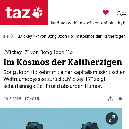

taz zahl ich
niedrigwasser
rente
landtagswahl in sachsen-anhalt
hybri

taz zahl ich
inale
„Mickey 17“ von Bong Joon Ho: Im Kosmos der Kaltherzigen
taz zahl ich
themen
„Mickey 17“ von Bong Joon Ho
Im Kosmos der Kaltherzigen
politik
Bong Joon Ho kehrt mit einer kapitalismuskritischen
öko
Weltraumodyssee zurück: „Mickey 17“ zeigt
scharfsinnige Sci-Fi und absurden Humor.
gesellschaft
16.2.2025
17:40 Uhr
teilen
kultur
sport