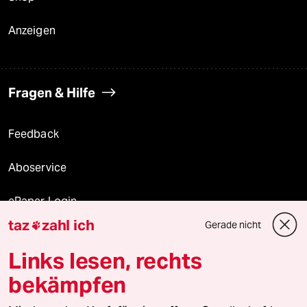
Anzeigen
Fragen & Hilfe
Feedback
Aboservice
ePaper Login
taz
zahl ich
Gerade nicht

Downloads für Abonnierende
Links lesen, rechts
bekämpfen
© 2026 taz Verlags und Vertriebs GmbH