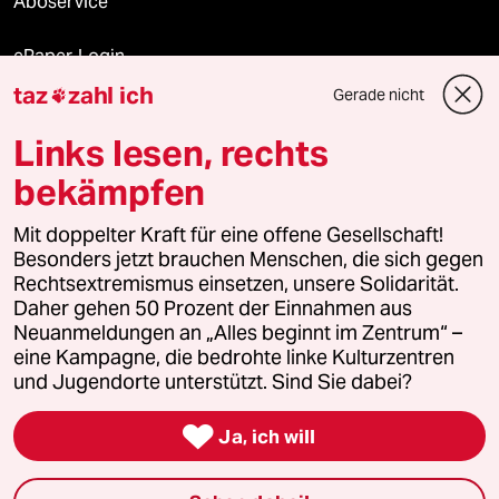
Aboservice
ePaper Login
taz
zahl ich
Gerade nicht

Downloads für Abonnierende
Links lesen, rechts
bekämpfen
© 2026 taz Verlags und Vertriebs GmbH
Alle Rechte vorbehalten. Bei rechtlichen Fragen oder für Genehmigungen
Mit doppelter Kraft für eine offene Gesellschaft!
wenden Sie sich bitte an
lizenzen@taz.de
Besonders jetzt brauchen Menschen, die sich gegen
Rechtsextremismus einsetzen, unsere Solidarität.
Daher gehen 50 Prozent der Einnahmen aus
Feedback
Redaktionsstatut
Kommune-Richtlinien
KI-
Neuanmeldungen an „Alles beginnt im Zentrum“ –
eine Kampagne, die bedrohte linke Kulturzentren
Leitlinie
Informant
Datenschutz
Impressum
AGB
und Jugendorte unterstützt. Sind Sie dabei?
Seitenwende
Einwilligungen widerrufen (Ads)

Ja, ich will