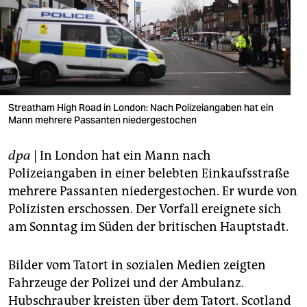
berlin
nord
wahrheit
verlag
Streatham High Road in London: Nach Polizeiangaben hat ein
verlag
Mann mehrere Passanten niedergestochen
veranstaltungen
dpa
| In London hat ein Mann nach
Polizeiangaben in einer belebten Einkaufsstraße
shop
mehrere Passanten niedergestochen. Er wurde von
fragen & hilfe
Polizisten erschossen. Der Vorfall ereignete sich
am Sonntag im Süden der britischen Hauptstadt.
unterstützen
abo
Bilder vom Tatort in sozialen Medien zeigten
Fahrzeuge der Polizei und der Ambulanz.
genossenschaft
Hubschrauber kreisten über dem Tatort. Scotland