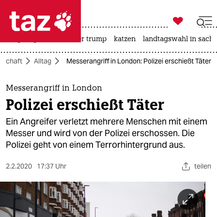

taz zahl ich
bergsteigen
usa unter trump
katzen
landtagswahl in sachs

taz zahl ich
lschaft
Alltag
Messerangriff in London: Polizei erschießt Täter
taz zahl ich
themen
Messerangriff in London
Polizei erschießt Täter
politik
Ein Angreifer verletzt mehrere Menschen mit einem
öko
Messer und wird von der Polizei erschossen. Die
Polizei geht von einem Terrorhintergrund aus.
gesellschaft
2.2.2020
17:37 Uhr
teilen
kultur
sport