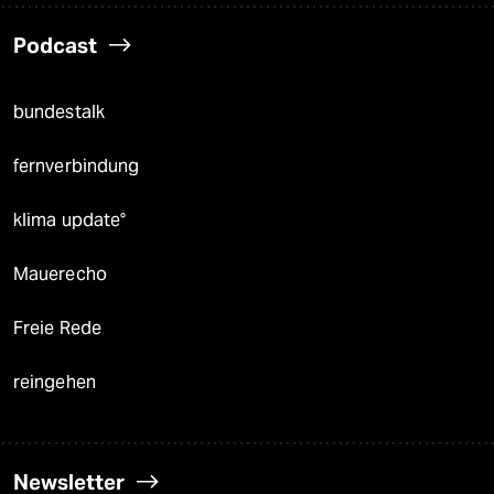
Podcast
bundestalk
fernverbindung
klima update°
Mauerecho
Freie Rede
reingehen
Newsletter