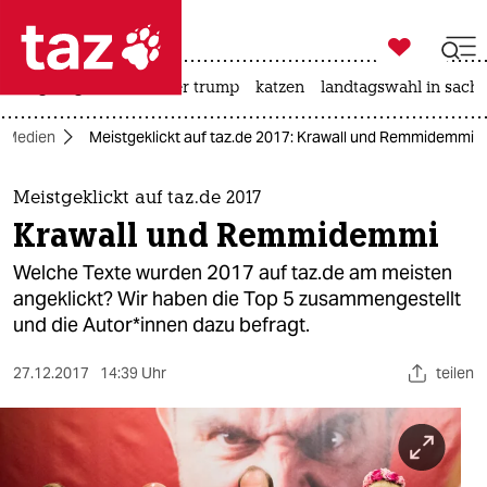

taz zahl ich
bergsteigen
usa unter trump
katzen
landtagswahl in sachs

taz zahl ich
Medien
Meistgeklickt auf taz.de 2017: Krawall und Remmidemmi
taz zahl ich
themen
Meistgeklickt auf taz.de 2017
Krawall und Remmidemmi
politik
Welche Texte wurden 2017 auf taz.de am meisten
öko
angeklickt? Wir haben die Top 5 zusammengestellt
und die Autor*innen dazu befragt.
gesellschaft
27.12.2017
14:39 Uhr
teilen
kultur
sport