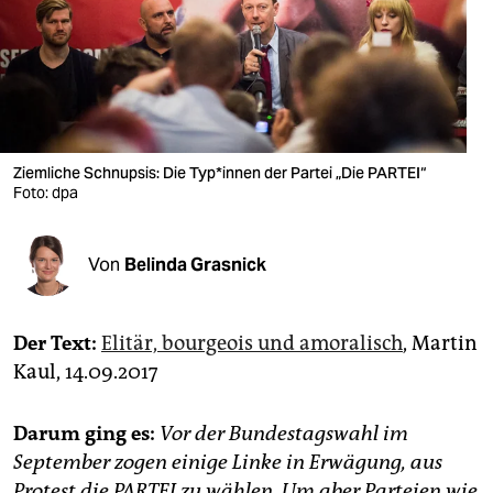
berlin
nord
wahrheit
verlag
Ziemliche Schnupsis: Die Typ*innen der Partei „Die PARTEI“
Foto: dpa
verlag
veranstaltungen
Von
Belinda Grasnick
shop
fragen & hilfe
Der Text:
Elitär, bourgeois und amoralisch
, Martin
unterstützen
Kaul, 14.09.2017
abo
Darum ging es:
Vor der Bundestagswahl im
genossenschaft
September zogen einige Linke in Erwägung, aus
Protest die PARTEI zu wählen. Um aber Parteien wie