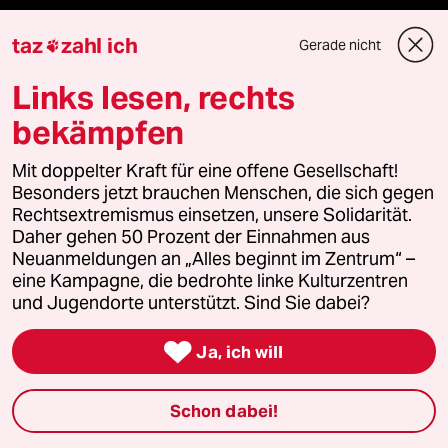
taz
zahl ich
Gerade nicht

Verlag
Links lesen, rechts
bekämpfen
Aktuelles
Mit doppelter Kraft für eine offene Gesellschaft!
Hausblog
Besonders jetzt brauchen Menschen, die sich gegen
Rechtsextremismus einsetzen, unsere Solidarität.
Die Seitenwende
Daher gehen 50 Prozent der Einnahmen aus
Neuanmeldungen an „Alles beginnt im Zentrum“ –
eine Kampagne, die bedrohte linke Kulturzentren
Stellen
und Jugendorte unterstützt. Sind Sie dabei?
Presse

Ja, ich will
Schon dabei!
Unterstützen