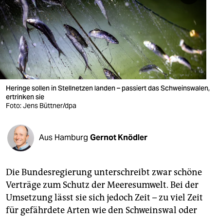
berlin
nord
wahrheit
verlag
verlag
Heringe sollen in Stellnetzen landen – passiert das Schweinswalen,
ertrinken sie
veranstaltungen
Foto: Jens Büttner/dpa
shop
Aus Hamburg
Gernot Knödler
fragen & hilfe
unterstützen
Die Bundesregierung unterschreibt zwar schöne
abo
Verträge zum Schutz der Meeresumwelt. Bei der
Umsetzung lässt sie sich jedoch Zeit – zu viel Zeit
genossenschaft
für gefährdete Arten wie den Schweinswal oder