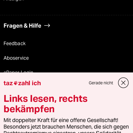
Fragen & Hilfe
Feedback
Aboservice
ePaper Login
taz
zahl ich
Gerade nicht

Downloads für Abonnierende
Links lesen, rechts
bekämpfen
© 2026 taz Verlags und Vertriebs GmbH
Mit doppelter Kraft für eine offene Gesellschaft!
Alle Rechte vorbehalten. Bei rechtlichen Fragen oder für Genehmigungen
wenden Sie sich bitte an
lizenzen@taz.de
Besonders jetzt brauchen Menschen, die sich gegen