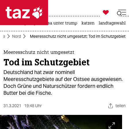

taz zahl ich
hitze
bergsteigen
usa unter trump
katzen
landtagswahl i

taz zahl ich
ite
Nord
Meeresschutz nicht umgesetzt: Tod im Schutzgebiet
taz zahl ich
themen
Meeresschutz nicht umgesetzt
Tod im Schutzgebiet
politik
Deutschland hat zwar nominell
öko
Meeresschutzgebiete auf der Ostsee ausgewiesen.
Doch Grüne und Naturschützer fordern endlich
gesellschaft
Butter bei die Fische.
kultur
31.3.2021
19:48 Uhr
teilen
sport