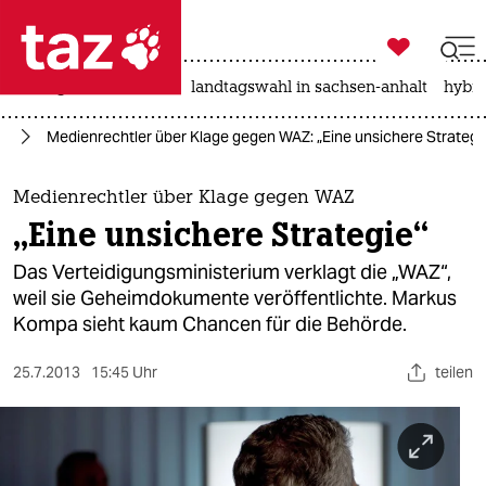

taz zahl ich
niedrigwasser
rente
landtagswahl in sachsen-anhalt
hybri

taz zahl ich
ht
Medienrechtler über Klage gegen WAZ: „Eine unsichere Strategi
taz zahl ich
themen
Medienrechtler über Klage gegen WAZ
„Eine unsichere Strategie“
politik
Das Verteidigungsministerium verklagt die „WAZ“,
öko
weil sie Geheimdokumente veröffentlichte. Markus
Kompa sieht kaum Chancen für die Behörde.
gesellschaft
25.7.2013
15:45 Uhr
teilen
kultur
sport