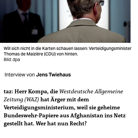
berlin
nord
wahrheit
verlag
Will sich nicht in die Karten schauen lassen: Verteidigungsminister
verlag
Thomas de Maizière (CDU) von hinten.
Bild: dpa
veranstaltungen
Interview von
Jens Twiehaus
shop
fragen & hilfe
taz: Herr Kompa, die
Westdeutsche Allgemeine
Zeitung (WAZ)
hat Ärger mit dem
unterstützen
Verteidigungsministerium, weil sie geheime
abo
Bundeswehr-Papiere aus Afghanistan ins Netz
gestellt hat. Wer hat nun Recht?
genossenschaft