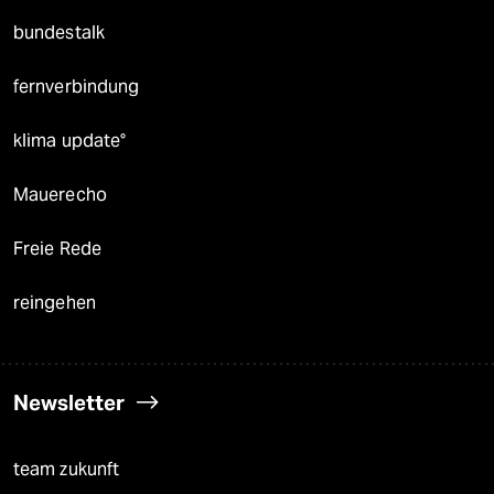
bundestalk
fernverbindung
klima update°
Mauerecho
Freie Rede
reingehen
Newsletter
team zukunft