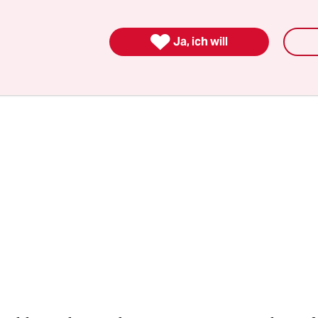
eschwindigkeit. „Ein Handybild innerhalb von fün
 besser als ein professionelles Foto zwei Tage späte

Ja, ich will