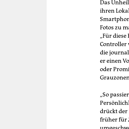
Das Unheil
ihren Loka
Smartphone
Fotos zu m
„Für diese 
Controller
die journal
er einen V
oder Promi
Grauzonen
„So passie
Persönlich
drückt der 
früher für
umgeschwen