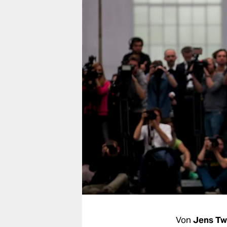
berlin
nord
wahrheit
verlag
verlag
veranstaltungen
shop
fragen & hilfe
unterstützen
abo
genossenschaft
Von
Jens Tw