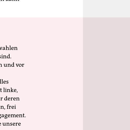
wahlen
sind.
h und vor
lles
 linke,
ür deren
n, frei
ngagement.
e unsere