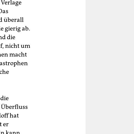
 Verlage
Das
d überall
 gierig ab.
nd die
f, nicht um
onen macht
tastrophen
iche
 die
 Überfluss
loff hat
t er
in kann