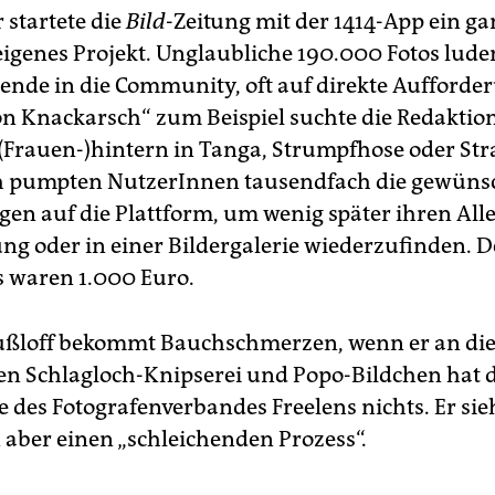
 startete die
Bild
-Zeitung mit der 1414-App ein ga
eigenes Projekt. Unglaubliche 190.000 Fotos lud
ende in die Community, oft auf direkte Aufforder
on Knackarsch“ zum Beispiel suchte die Redaktion
(Frauen-)hintern in Tanga, Strumpfhose oder Str
ch pumpten NutzerInnen tausendfach die gewüns
gen auf die Plattform, um wenig später ihren All
ung oder in einer Bildergalerie wiederzufinden. D
 waren 1.000 Euro.
ußloff bekommt Bauchschmerzen, wenn er an di
en Schlagloch-Knipserei und Popo-Bildchen hat 
e des Fotografenverbandes Freelens nichts. Er sie
aber einen „schleichenden Prozess“.