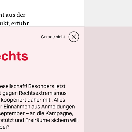
nt aus der
ukt, erfuhr
ll-Singsang
Gerade nicht
er Vizechef
echts
t unter
arbeiter-
rn einen
esellschaft! Besonders jetzt
rt gegen Rechtsextremismus
z kooperiert daher mit „Alles
ne
ller Einnahmen aus Anmeldungen
nen
. September – an die Kampagne,
ine App und
rstützt und Freiräume sichern will,
evelds
bei?