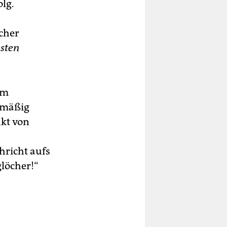
olg.
scher
sten
im
elmäßig
nkt von
hricht aufs
glöcher!“