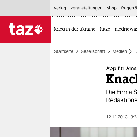
hautnavigation anspringen
hauptinhalt anspringen
footer anspringen
verlag
veranstaltungen
shop
fragen &
krieg in der ukraine
hitze
niedrigwa

taz zahl ich
taz zahl ich
Startseite
Gesellschaft
Medien
themen
politik
App für Ama
Knac
öko
Die Firma 
gesellschaft
Redaktionen
kultur
12.11.2013
8:2
sport