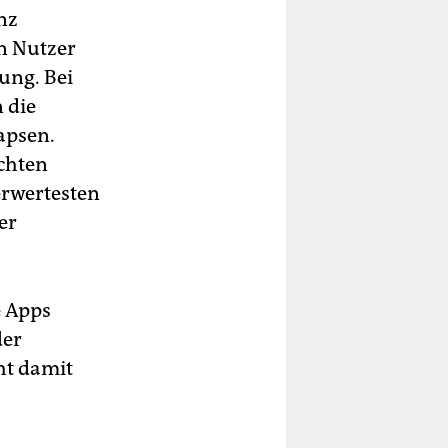
nz
en Nutzer
ung. Bei
 die
apsen.
chten
erwertesten
er
e Apps
der
ht damit