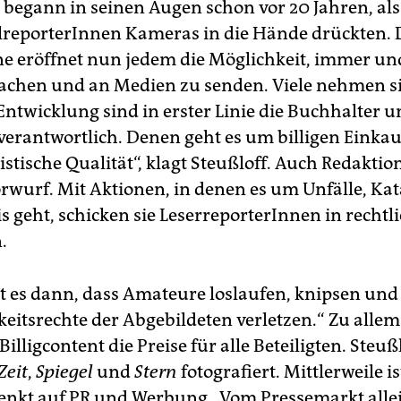
 begann in seinen Augen schon vor 20 Jahren, als
lreporterInnen Kameras in die Hände drückten. 
 eröffnet nun jedem die Möglichkeit, immer un
achen und an Medien zu senden. Viele nehmen sie
Entwicklung sind in erster Linie die Buchhalter u
 verantwortlich. Denen geht es um billigen Einkau
istische Qualität“, klagt Steußloff. Auch Redakti
orwurf. Mit Aktionen, in denen es um Unfälle, Ka
s geht, schicken sie LeserreporterInnen in rechtl
.
rt es dann, dass Amateure loslaufen, knipsen und
keitsrechte der Abgebildeten verletzen.“ Zu allem
Billigcontent die Preise für alle Beteiligten. Steuß
Zeit
,
Spiegel
und
Stern
fotografiert. Mittlerweile is
kt auf PR und Werbung. „Vom Pressemarkt alle