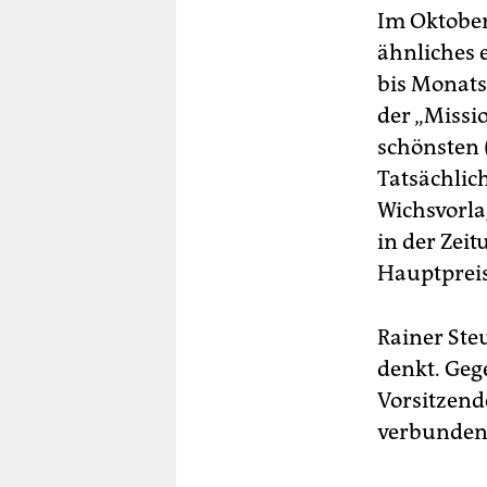
Im Oktober
ähnliches 
bis Monats
der „Missi
schönsten 
Tatsächli
Wichsvorla
in der Zeit
Hauptpreis
Rainer Ste
denkt. Geg
Vorsitzend
verbunden 