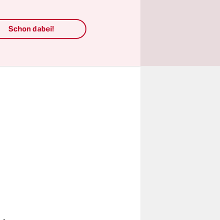
f Minuten
r.“
Schon dabei!