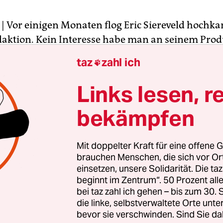
| Vor einigen Monaten flog Eric Siereveld hochka
daktion. Kein Interesse habe man an seinem Prod
er und trollte sich. Was Siereveld im Rudi-Carre
taz
zahl ich

en massenhaft Bilder, geschossen von Handy-
nen in Berlin, Bamberg und dem Rest der Welt. D
Links lesen, r
n finnischen Firma Scoopshot ist deshalb verhass
bekämpfen
ellen Fotojournalisten. Ihnen raubt der Zehn-Mit
s Helsinki mit seiner Armada an Amateur-Knipse
chen Teil ihrer Existenzgrundlage.
Mit doppelter Kraft für eine offene G
brauchen Menschen, die sich vor O
einsetzen, unsere Solidarität. Die ta
bietet Medien weltweit //www.scoopshot.com/:ei
beginnt im Zentrum“. 50 Prozent a
 über die sie an das Material von LeserreporterIn
bei taz zahl ich gehen – bis zum 30
n können. Diese laden ihre Bilder vor Ort in e
die linke, selbstverwaltete Orte unte
n können zum Spottpreis direkt zuschlagen. Sier
bevor sie verschwinden. Sind Sie da