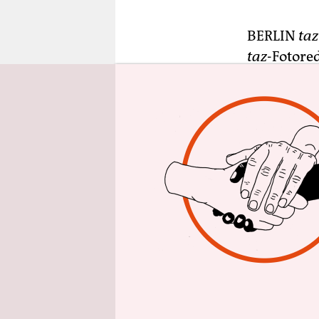
epaper login
BERLIN
taz
taz
-Fotore
der Holländ
anbot, war
FotografIn
der kleine
profession
Betrieb au
beträchtli
Scoopshot 
Plattform,
herankomme
Redaktione