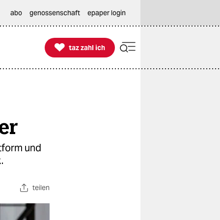
abo
genossenschaft
epaper login

taz zahl ich
taz zahl ich
er
ttform und
.
teilen