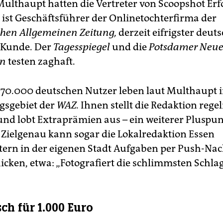
Multhaupt hatten die Vertreter von Scoopshot Erf
ist Geschäftsführer der Onlinetochterfirma der
hen Allgemeinen Zeitung,
derzeit eifrigster deut
-Kunde. Der
Tagesspiegel
und die
Potsdamer Neue
en
testen zaghaft.
 70.000 deutschen Nutzer leben laut Multhaupt 
gsgebiet der
WAZ.
Ihnen stellt die Redaktion reg
nd lobt Extraprämien aus – ein weiterer Pluspu
 Zielgenau kann sogar die Lokalredaktion Essen
tern in der eigenen Stadt Aufgaben per Push-Nac
hicken, etwa: „Fotografiert die schlimmsten Schla
ch für 1.000 Euro