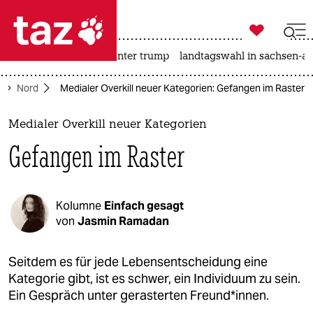

taz zahl ich
nahost-konflikt
usa unter trump
landtagswahl in sachsen-an

taz zahl ich
Nord
Medialer Overkill neuer Kategorien: Gefangen im Raster
taz zahl ich
themen
Medialer Overkill neuer Kategorien
Gefangen im Raster
politik
öko
Kolumne
Einfach gesagt
gesellschaft
von
Jasmin Ramadan
kultur
Seitdem es für jede Lebensentscheidung eine
Kategorie gibt, ist es schwer, ein Individuum zu sein.
sport
Ein Gespräch unter gerasterten Freund*innen.