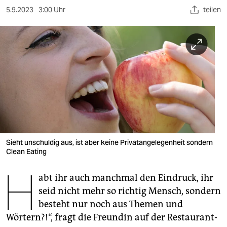
berlin
5.9.2023
3:00 Uhr
teilen
nord
wahrheit
verlag
verlag
veranstaltungen
shop
Sieht unschuldig aus, ist aber keine Privatangelegenheit sondern
fragen & hilfe
Clean Eating
H
unterstützen
abt ihr auch manchmal den Eindruck, ihr
abo
seid nicht mehr so richtig Mensch, sondern
besteht nur noch aus Themen und
genossenschaft
Wörtern?!“, fragt die Freundin auf der Restaurant-