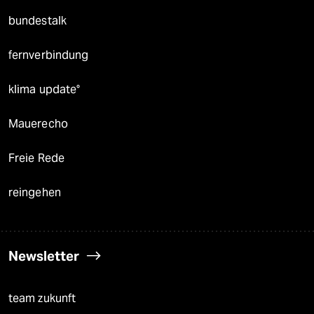
bundestalk
fernverbindung
klima update°
Mauerecho
Freie Rede
reingehen
Newsletter
team zukunft