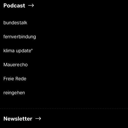
Podcast
bundestalk
fernverbindung
klima update°
Mauerecho
Freie Rede
reingehen
Newsletter