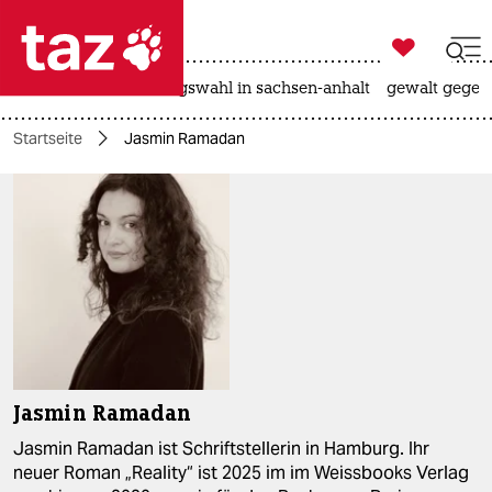

taz zahl ich
hitze
surfen
landtagswahl in sachsen-anhalt
gewalt gegen

taz zahl ich
Startseite
Jasmin Ramadan
taz zahl ich
themen
politik
öko
gesellschaft
kultur
Jasmin Ramadan
sport
Jasmin Ramadan ist Schriftstellerin in Hamburg. Ihr
neuer Roman „Reality“ ist 2025 im im Weissbooks Verlag