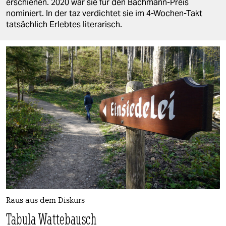
berlin
erschienen. 2020 war sie für den Bachmann-Preis
nominiert. In der taz verdichtet sie im 4-Wochen-Takt
nord
tatsächlich Erlebtes literarisch.
wahrheit
verlag
verlag
veranstaltungen
shop
fragen & hilfe
unterstützen
abo
Raus aus dem Diskurs
genossenschaft
Tabula Wattebausch