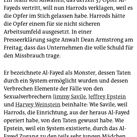
Ein Team von Anwälten, das derzeit 37 Opfer Al-
Fayeds vertritt, will nun Harrods verklagen, weil es
die Opfer im Stich gelassen habe. Harrods hätte
die Opfer einem für sie nicht sicheren
Arbeitsumfeld ausgesetzt. In einer
Presseerklärung sagte Anwalt Dean Armstrong am
Freitag, dass das Unternehmen die volle Schuld für
den Missbrauch trage.
Er bezeichnete Al-Fayed als Monster, dessen Taten
durch ein System ermöglicht wurden und dessen
Verbrechen Elemente der Fälle von den
Sexualverbrechern
Jimmy Savile
,
Jeffrey Epstein
und
Harvey Weinstein
beinhalte: Wie Savile, weil
Harrods, die Einrichtung, aus der heraus Al-Fayed
operiert habe, von den Taten gewusst habe. Wie
Epstein, weil ein System existierte, durch das Al-
Fayed Zugang zu den teils sehr jungen Mädchen