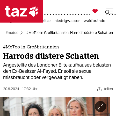

taz zahl ich
krieg in der ukraine
hitze
niedrigwasser
waldbrände

taz zahl ich
#metoo
#MeToo in Großbritannien: Harrods düstere Schatten
taz zahl ich
themen
#MeToo in Großbritannien
Harrods düstere Schatten
politik
Angestellte des Londoner Elitekaufhauses belasten
öko
den Ex-Besitzer Al-Fayed. Er soll sie sexuell
missbraucht oder vergewaltigt haben.
gesellschaft
20.9.2024
17:32 Uhr
teilen
kultur
sport