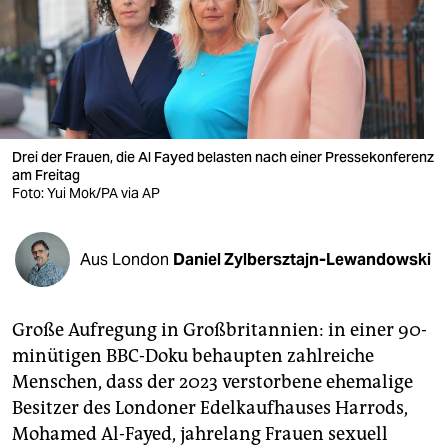
berlin
nord
wahrheit
verlag
Drei der Frauen, die Al Fayed belasten nach einer Pressekonferenz
verlag
am Freitag
Foto: Yui Mok/PA via AP
veranstaltungen
shop
Aus London
Daniel Zylbersztajn-Lewandowski
fragen & hilfe
Große Aufregung in Großbritannien: in einer 90-
unterstützen
minütigen BBC-Doku behaupten zahlreiche
abo
Menschen, dass der 2023 verstorbene ehemalige
Besitzer des Londoner Edelkaufhauses Harrods,
genossenschaft
Mohamed Al-Fayed, jahrelang Frauen sexuell