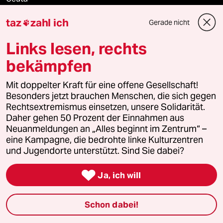
taz
zahl ich
Gerade nicht

Rente
Links lesen, rechts
bekämpfen
Verlag
Mit doppelter Kraft für eine offene Gesellschaft!
Besonders jetzt brauchen Menschen, die sich gegen
Aktuelles
Rechtsextremismus einsetzen, unsere Solidarität.
Daher gehen 50 Prozent der Einnahmen aus
Hausblog
Neuanmeldungen an „Alles beginnt im Zentrum“ –
eine Kampagne, die bedrohte linke Kulturzentren
Die Seitenwende
und Jugendorte unterstützt. Sind Sie dabei?
Stellen

Ja, ich will
Presse
Schon dabei!