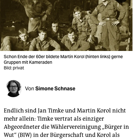
berlin
nord
wahrheit
verlag
verlag
Schon Ende der 60er bildete Martin Korol (hinten links) gerne
Gruppen mit Kameraden
veranstaltungen
Bild: privat
shop
Von
Simone Schnase
fragen & hilfe
unterstützen
Endlich sind Jan Timke und Martin Korol nicht
abo
mehr allein: Timke vertrat als einziger
Abgeordneter die Wählervereinigung „Bürger in
genossenschaft
Wut“ (BIW) in der Bürgerschaft und Korol als