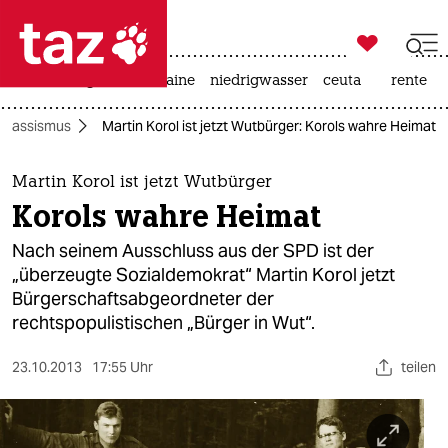

taz zahl ich
hitze
krieg in der ukraine
niedrigwasser
ceuta
rente

taz zahl ich
Rassismus
Martin Korol ist jetzt Wutbürger: Korols wahre Heimat
taz zahl ich
themen
Martin Korol ist jetzt Wutbürger
Korols wahre Heimat
politik
Nach seinem Ausschluss aus der SPD ist der
öko
„überzeugte Sozialdemokrat“ Martin Korol jetzt
Bürgerschaftsabgeordneter der
gesellschaft
rechtspopulistischen „Bürger in Wut“.
kultur
23.10.2013
17:55 Uhr
teilen
sport