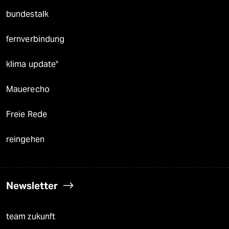
bundestalk
fernverbindung
klima update°
Mauerecho
Freie Rede
reingehen
Newsletter
team zukunft