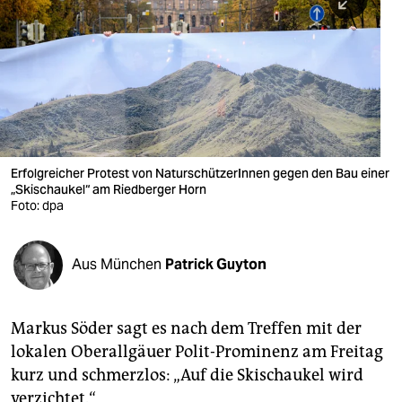
berlin
nord
wahrheit
verlag
verlag
Erfolgreicher Protest von NaturschützerInnen gegen den Bau einer
„Skischaukel“ am Riedberger Horn
veranstaltungen
Foto: dpa
shop
fragen & hilfe
Aus München
Patrick Guyton
unterstützen
Markus Söder sagt es nach dem Treffen mit der
abo
lokalen Oberallgäuer Polit-Prominenz am Freitag
genossenschaft
kurz und schmerzlos: „Auf die Skischaukel wird
verzichtet.“