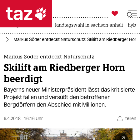

taz zahl ich
niedrigwasser
rente
landtagswahl in sachsen-anhalt
hybri

taz zahl ich
nd
Markus Söder entdeckt Naturschutz: Skilift am Riedberger Horn 
taz zahl ich
themen
Markus Söder entdeckt Naturschutz
Skilift am Riedberger Horn
politik
beerdigt
öko
Bayerns neuer Ministerpräsident lässt das kritisierte
Projekt fallen und versüßt den betroffenen
gesellschaft
Bergdörfern den Abschied mit Millionen.
kultur
6.4.2018
16:16 Uhr
teilen
sport