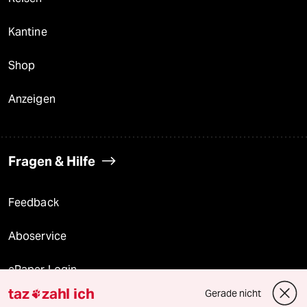
Kantine
Shop
Anzeigen
Fragen & Hilfe
Feedback
Aboservice
ePaper Login
taz
zahl ich
Gerade nicht

Downloads für Abonnierende