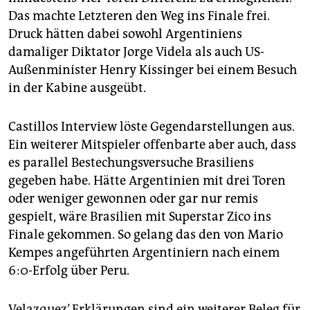
epaper login
Das machte Letzteren den Weg ins Finale frei.
Druck hätten dabei sowohl Argentiniens
damaliger Diktator Jorge Videla als auch US-
Außenminister Henry Kissinger bei einem Besuch
in der Kabine ausgeübt.
Castillos Interview löste Gegendarstellungen aus.
Ein weiterer Mitspieler offenbarte aber auch, dass
es parallel Bestechungsversuche Brasiliens
gegeben habe. Hätte Argentinien mit drei Toren
oder weniger gewonnen oder gar nur remis
gespielt, wäre Brasilien mit Superstar Zico ins
Finale gekommen. So gelang das den von Mario
Kempes angeführten Argentiniern nach einem
6:0-Erfolg über Peru.
Velazquez’ Erklärungen sind ein weiterer Beleg für