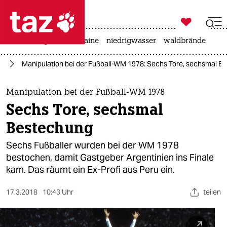

taz zahl ich
hitze
krieg in der ukraine
niedrigwasser
waldbrände

taz zahl ich
ll
Manipulation bei der Fußball-WM 1978: Sechs Tore, sechsmal B
taz zahl ich
themen
Manipulation bei der Fußball-WM 1978
Sechs Tore, sechsmal
politik
Bestechung
öko
Sechs Fußballer wurden bei der WM 1978
bestochen, damit Gastgeber Argentinien ins Finale
gesellschaft
kam. Das räumt ein Ex-Profi aus Peru ein.
kultur
17.3.2018
10:43 Uhr
teilen
sport