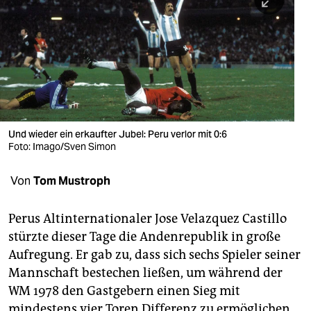
berlin
nord
wahrheit
verlag
verlag
Und wieder ein erkaufter Jubel: Peru verlor mit 0:6
Foto: Imago/Sven Simon
veranstaltungen
shop
Von
Tom Mustroph
fragen & hilfe
Perus Altinternationaler Jose Velazquez Castillo
unterstützen
stürzte dieser Tage die Andenrepublik in große
Aufregung. Er gab zu, dass sich sechs Spieler seiner
abo
Mannschaft bestechen ließen, um während der
genossenschaft
WM 1978 den Gastgebern einen Sieg mit
mindestens vier Toren Differenz zu ermöglichen.