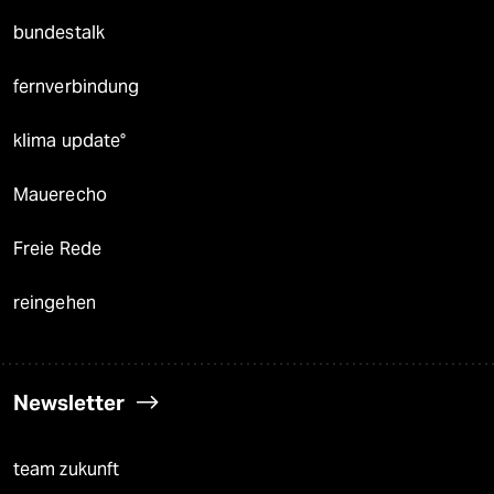
bundestalk
fernverbindung
klima update°
Mauerecho
Freie Rede
reingehen
Newsletter
team zukunft