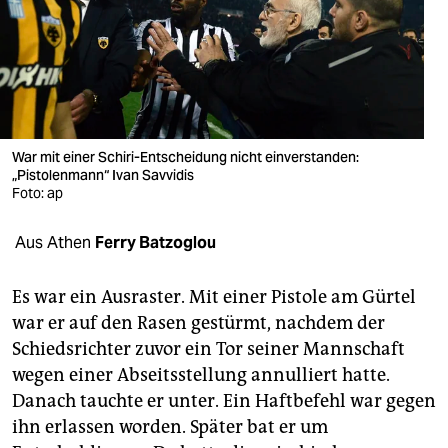
berlin
nord
wahrheit
verlag
War mit einer Schiri-Entscheidung nicht einverstanden:
„Pistolenmann“ Ivan Savvidis
verlag
Foto: ap
veranstaltungen
Aus Athen
Ferry Batzoglou
shop
fragen & hilfe
Es war ein Ausraster. Mit einer Pistole am Gürtel
war er auf den Rasen gestürmt, nachdem der
unterstützen
Schiedsrichter zuvor ein Tor seiner Mannschaft
wegen einer Abseitsstellung annulliert hatte.
abo
Danach tauchte er unter. Ein Haftbefehl war gegen
genossenschaft
ihn erlassen worden. Später bat er um