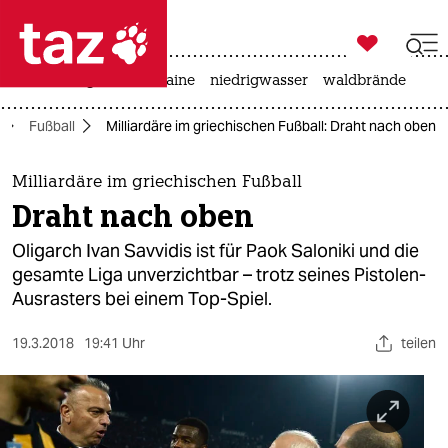

taz zahl ich
hitze
krieg in der ukraine
niedrigwasser
waldbrände

taz zahl ich
Fußball
Milliardäre im griechischen Fußball: Draht nach oben
taz zahl ich
themen
Milliardäre im griechischen Fußball
Draht nach oben
politik
Oligarch Ivan Savvidis ist für Paok Saloniki und die
öko
gesamte Liga unverzichtbar – trotz seines Pistolen-
Ausrasters bei einem Top-Spiel.
gesellschaft
19.3.2018
19:41 Uhr
teilen
kultur
sport