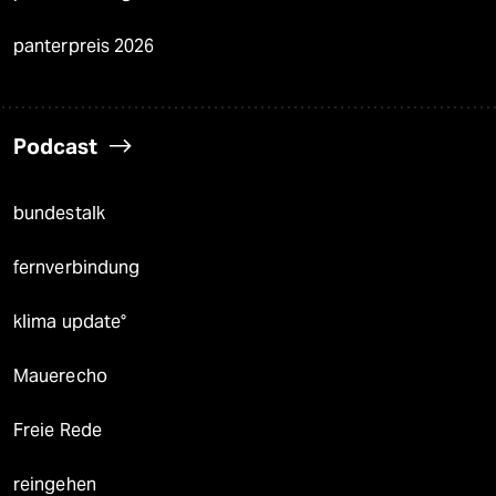
panterpreis 2026
Podcast
bundestalk
fernverbindung
klima update°
Mauerecho
Freie Rede
reingehen