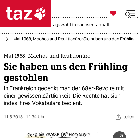

taz zahl ich
drohnen
rente
landtagswahl in sachsen-anhalt

taz zahl ich
68
Mai 1968, Machos und Reaktionäre: Sie haben uns den Frühling 
taz zahl ich
themen
Mai 1968, Machos und Reaktionäre
Sie haben uns den Frühling
politik
gestohlen
öko
In Frankreich gedenkt man der 68er-Revolte mit
einer gewissen Zärtlichkeit. Die Rechte hat sich
gesellschaft
indes ihres Vokabulars bedient.
kultur
11.5.2018
11:34 Uhr
teilen
sport