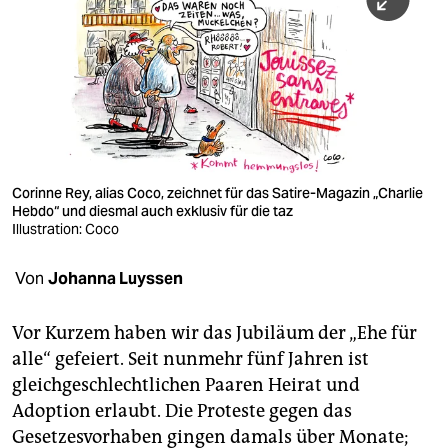
berlin
nord
wahrheit
verlag
verlag
Corinne Rey, alias Coco, zeichnet für das Satire-Magazin „Charlie
Hebdo“ und diesmal auch exklusiv für die taz
veranstaltungen
Illustration: Coco
shop
Von
Johanna Luyssen
fragen & hilfe
unterstützen
Vor Kurzem haben wir das Jubiläum der „Ehe für
alle“ gefeiert. Seit nunmehr fünf Jahren ist
abo
gleichgeschlechtlichen Paaren Heirat und
Adoption erlaubt. Die Proteste gegen das
genossenschaft
Gesetzesvorhaben gingen damals über Monate;