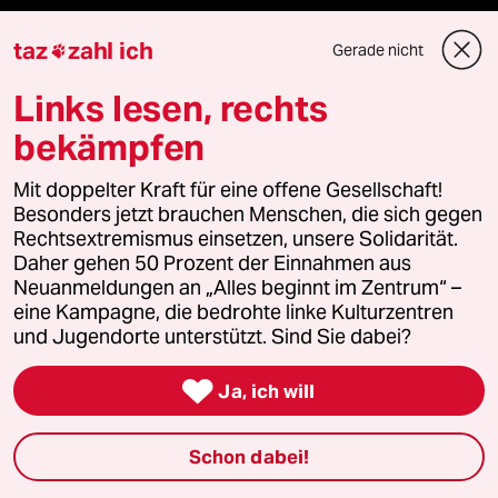
taz
zahl ich
Gerade nicht

Newsletter
Links lesen, rechts
bekämpfen
team zukunft
Mit doppelter Kraft für eine offene Gesellschaft!
taz frisch
Besonders jetzt brauchen Menschen, die sich gegen
Rechtsextremismus einsetzen, unsere Solidarität.
Daher gehen 50 Prozent der Einnahmen aus
taz zahl ich
Neuanmeldungen an „Alles beginnt im Zentrum“ –
eine Kampagne, die bedrohte linke Kulturzentren
taz lab Infobrief
und Jugendorte unterstützt. Sind Sie dabei?

Ja, ich will
Veranstaltungen
Schon dabei!
Demnächst