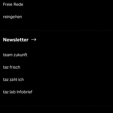
Freie Rede
reingehen
Newsletter
team zukunft
taz frisch
taz zahl ich
taz lab Infobrief