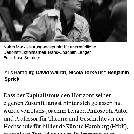
berlin
nord
wahrheit
verlag
Nahm Marx als Ausgangspunkt für unermüdliche
verlag
Dekonstruktionsarbeit: Hans-Joachim Lenger
Foto: Imke Sommer
veranstaltungen
Aus Hamburg
David Wallraf
,
Nicola Torke
und
Benjamin
shop
Sprick
fragen & hilfe
Dass der Kapitalismus den Horizont seiner
unterstützen
eigenen Zukunft längst hinter sich gelassen hat,
wurde von Hans-Joachim Lenger, Philosoph, Autor
abo
und Professor für Theorie und Geschichte an der
genossenschaft
Hochschule für bildende Künste Hamburg (HfbK),