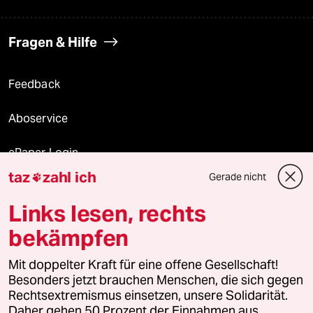
Fragen & Hilfe
Feedback
Aboservice
ePaper Login
taz
zahl ich
Gerade nicht

Downloads für Abonnierende
Links lesen, rechts
bekämpfen
© 2026 taz Verlags und Vertriebs GmbH
Alle Rechte vorbehalten. Bei rechtlichen Fragen oder für Genehmigungen
Mit doppelter Kraft für eine offene Gesellschaft!
wenden Sie sich bitte an
lizenzen@taz.de
Besonders jetzt brauchen Menschen, die sich gegen
Rechtsextremismus einsetzen, unsere Solidarität.
Daher gehen 50 Prozent der Einnahmen aus