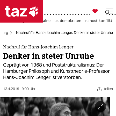

taz zahl ich
hitze
krieg in der ukraine
us-demokraten
nahost-konflikt

taz zahl ich
burg
Nachruf für Hans-Joachim Lenger: Denker in steter Unruhe
taz zahl ich
themen
Nachruf für Hans-Joachim Lenger
Denker in steter Unruhe
politik
Geprägt von 1968 und Poststrukturalismus: Der
öko
Hamburger Philosoph und Kunsttheorie-Professor
Hans-Joachim Lenger ist verstorben.
gesellschaft
13.4.2019
9:00 Uhr
teilen
kultur
sport