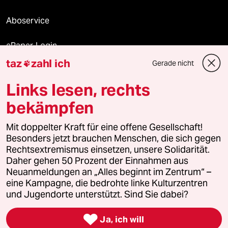
Aboservice
ePaper Login
taz
zahl ich
Gerade nicht

Downloads für Abonnierende
Links lesen, rechts
bekämpfen
© 2026 taz Verlags und Vertriebs GmbH
Mit doppelter Kraft für eine offene Gesellschaft!
Alle Rechte vorbehalten. Bei rechtlichen Fragen oder für Genehmigungen
wenden Sie sich bitte an
lizenzen@taz.de
Besonders jetzt brauchen Menschen, die sich gegen
Rechtsextremismus einsetzen, unsere Solidarität.
Daher gehen 50 Prozent der Einnahmen aus
Feedback
Redaktionsstatut
Kommune-Richtlinien
KI-
Neuanmeldungen an „Alles beginnt im Zentrum“ –
eine Kampagne, die bedrohte linke Kulturzentren
Leitlinie
Informant
Datenschutz
Impressum
AGB
und Jugendorte unterstützt. Sind Sie dabei?
Seitenwende
Einwilligungen widerrufen (Ads)

Ja, ich will