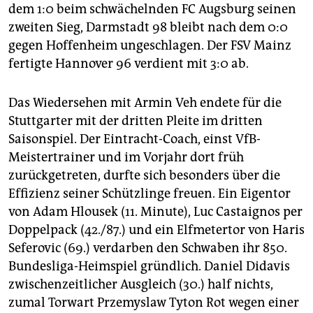
epaper login
dem 1:0 beim schwächelnden FC Augsburg seinen
zweiten Sieg, Darmstadt 98 bleibt nach dem 0:0
gegen Hoffenheim ungeschlagen. Der FSV Mainz
fertigte Hannover 96 verdient mit 3:0 ab.
Das Wiedersehen mit Armin Veh endete für die
Stuttgarter mit der dritten Pleite im dritten
Saisonspiel. Der Eintracht-Coach, einst VfB-
Meistertrainer und im Vorjahr dort früh
zurückgetreten, durfte sich besonders über die
Effizienz seiner Schützlinge freuen. Ein Eigentor
von Adam Hlousek (11. Minute), Luc Castaignos per
Doppelpack (42./87.) und ein Elfmetertor von Haris
Seferovic (69.) verdarben den Schwaben ihr 850.
Bundesliga-Heimspiel gründlich. Daniel Didavis
zwischenzeitlicher Ausgleich (30.) half nichts,
zumal Torwart Przemyslaw Tyton Rot wegen einer