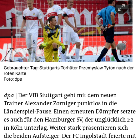
berlin
nord
wahrheit
verlag
verlag
veranstaltungen
Gebrauchter Tag: Stuttgarts Torhüter Przemyslaw Tyton nach der
roten Karte
Foto: dpa
shop
fragen & hilfe
dpa
| Der VfB Stuttgart geht mit dem neuen
Trainer Alexander Zorniger punktlos in die
unterstützen
Länderspiel-Pause. Einen erneuten Dämpfer setzte
abo
es auch für den Hamburger SV, der unglücklich 1:2
in Köln unterlag. Weiter stark präsentieren sich
genossenschaft
die beiden Aufsteiger. Der FC Ingolstadt feierte mit