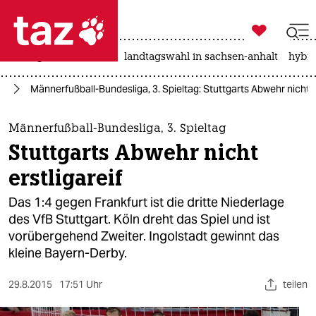

taz zahl ich
niedrigwasser
rente
landtagswahl in sachsen-anhalt
hybri

taz zahl ich
ll
Männerfußball-Bundesliga, 3. Spieltag: Stuttgarts Abwehr nicht er
taz zahl ich
themen
Männerfußball-Bundesliga, 3. Spieltag
Stuttgarts Abwehr nicht
politik
erstligareif
öko
Das 1:4 gegen Frankfurt ist die dritte Niederlage
des VfB Stuttgart. Köln dreht das Spiel und ist
gesellschaft
vorübergehend Zweiter. Ingolstadt gewinnt das
kleine Bayern-Derby.
kultur
sport
29.8.2015
17:51 Uhr
teilen