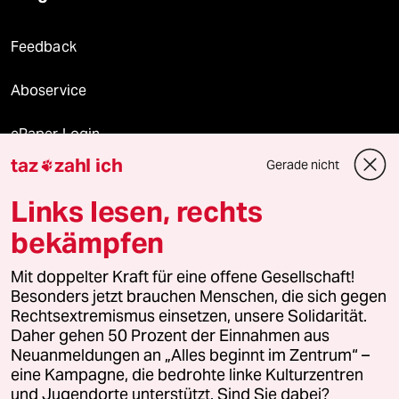
Feedback
Aboservice
ePaper Login
taz
zahl ich
Gerade nicht

Downloads für Abonnierende
Links lesen, rechts
bekämpfen
© 2026 taz Verlags und Vertriebs GmbH
Alle Rechte vorbehalten. Bei rechtlichen Fragen oder für Genehmigungen
Mit doppelter Kraft für eine offene Gesellschaft!
wenden Sie sich bitte an
lizenzen@taz.de
Besonders jetzt brauchen Menschen, die sich gegen
Rechtsextremismus einsetzen, unsere Solidarität.
Daher gehen 50 Prozent der Einnahmen aus
Feedback
Redaktionsstatut
Kommune-Richtlinien
KI-
Neuanmeldungen an „Alles beginnt im Zentrum“ –
eine Kampagne, die bedrohte linke Kulturzentren
Leitlinie
Informant
Datenschutz
Impressum
AGB
und Jugendorte unterstützt. Sind Sie dabei?