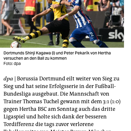
berlin
nord
wahrheit
verlag
verlag
Dortmunds Shinji Kagawa (l) und Peter Pekarík von Hertha
versuchen an den Ball zu kommen
veranstaltungen
Foto: dpa
shop
dpa
| Borussia Dortmund eilt weiter von Sieg zu
fragen & hilfe
Sieg und hat seine Erfolgsserie in der Fußball-
Bundesliga ausgebaut. Die Mannschaft von
unterstützen
Trainer Thomas Tuchel gewann mit dem 3:1 (1:0)
gegen Hertha BSC am Sonntag auch das dritte
abo
Ligaspiel und holte sich dank der besseren
genossenschaft
Tordifferenz die tags zuvor verlorene