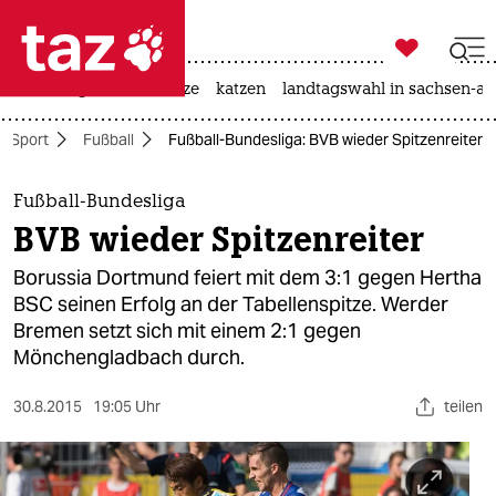

taz zahl ich
iran-krieg
ceuta
hitze
katzen
landtagswahl in sachsen-an

taz zahl ich
Sport
Fußball
Fußball-Bundesliga: BVB wieder Spitzenreiter
taz zahl ich
themen
Fußball-Bundesliga
BVB wieder Spitzenreiter
politik
Borussia Dortmund feiert mit dem 3:1 gegen Hertha
öko
BSC seinen Erfolg an der Tabellenspitze. Werder
Bremen setzt sich mit einem 2:1 gegen
gesellschaft
Mönchengladbach durch.
kultur
30.8.2015
19:05 Uhr
teilen
sport