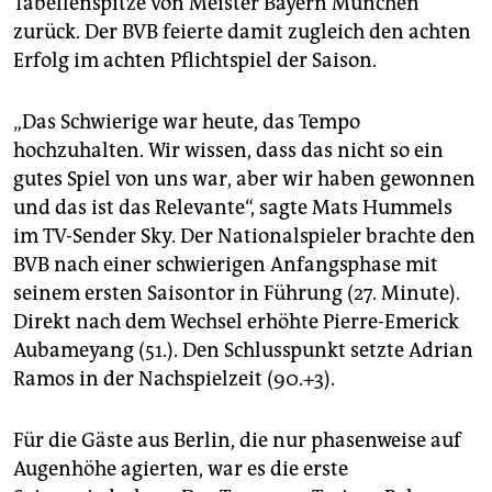
Tabellenspitze von Meister Bayern München
epaper login
zurück. Der BVB feierte damit zugleich den achten
Erfolg im achten Pflichtspiel der Saison.
„Das Schwierige war heute, das Tempo
hochzuhalten. Wir wissen, dass das nicht so ein
gutes Spiel von uns war, aber wir haben gewonnen
und das ist das Relevante“, sagte Mats Hummels
im TV-Sender Sky. Der Nationalspieler brachte den
BVB nach einer schwierigen Anfangsphase mit
seinem ersten Saisontor in Führung (27. Minute).
Direkt nach dem Wechsel erhöhte Pierre-Emerick
Aubameyang (51.). Den Schlusspunkt setzte Adrian
Ramos in der Nachspielzeit (90.+3).
Für die Gäste aus Berlin, die nur phasenweise auf
Augenhöhe agierten, war es die erste