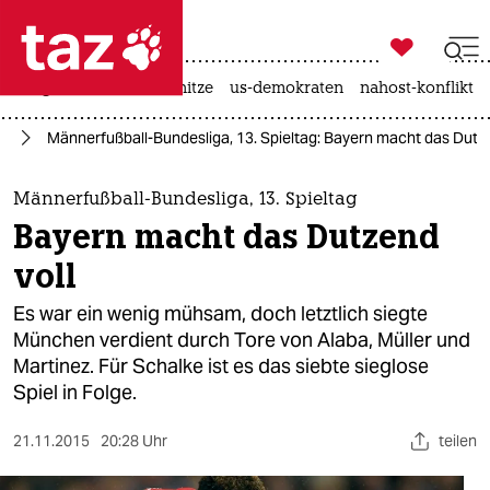

taz zahl ich
krieg in der ukraine
hitze
us-demokraten
nahost-konflikt

taz zahl ich
ll
Männerfußball-Bundesliga, 13. Spieltag: Bayern macht das Dutze
taz zahl ich
themen
Männerfußball-Bundesliga, 13. Spieltag
Bayern macht das Dutzend
politik
voll
öko
Es war ein wenig mühsam, doch letztlich siegte
München verdient durch Tore von Alaba, Müller und
gesellschaft
Martinez. Für Schalke ist es das siebte sieglose
Spiel in Folge.
kultur
sport
21.11.2015
20:28 Uhr
teilen