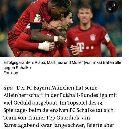
berlin
nord
wahrheit
verlag
verlag
veranstaltungen
Erfolgsgaranten: Alaba, Martinez und Müller (von links) trafen alle
gegen Schalke
shop
Foto: ap
fragen & hilfe
dpa
| Der FC Bayern München hat seine
Alleinherrschaft in der Fußball-Bundesliga mit
unterstützen
viel Geduld ausgebaut. Im Topspiel des 13.
abo
Spieltages beim defensiven FC Schalke tat sich
Team von Trainer Pep Guardiola am
genossenschaft
Samstagabend zwar lange schwer, feierte aber