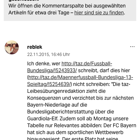
Wir öffnen die Kommentarspalte bei ausgewählten
Artikeln für etwa drei Tage –
hier sind sie zu finden
.
reblek
22.11.2015
,
16:46 Uhr
Ich denke, wer
http://taz.de/Fussball-
Bundesliga/!5243933/
schreibt, darf dies hier
(
http://taz.de/Maennerfussball-Bundesliga-13-
Spieltag/!5254639/
) nicht schreiben: "Die taz-
Leibesübungenredaktion zieht die
Konsequenzen und verzichtet bis zur nächsten
Bayern-Niederlage auf die
Bundesligaberichterstattung über die
Guardiola-Elf. Zudem soll ab Montag unsere
Tabelle nur Relevantes abbilden: Der FC Bayern
hat sich aus dem sportlichen Wettbewerb
hinausgesiegt. Der erste Platz hat seine