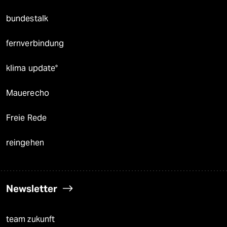
bundestalk
fernverbindung
klima update°
Mauerecho
Freie Rede
reingehen
Newsletter
team zukunft