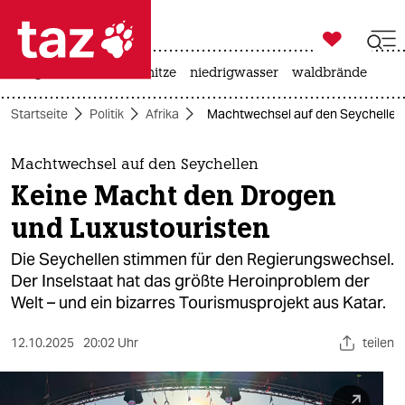

taz zahl ich
krieg in der ukraine
hitze
niedrigwasser
waldbrände

taz zahl ich
Startseite
Politik
Afrika
Machtwechsel auf den Seychellen:
taz zahl ich
themen
Machtwechsel auf den Seychellen
Keine Macht den Drogen
politik
und Luxustouristen
öko
Die Seychellen stimmen für den Regierungswechsel.
Der Inselstaat hat das größte Heroinproblem der
gesellschaft
Welt – und ein bizarres Tourismusprojekt aus Katar.
kultur
12.10.2025
20:02 Uhr
teilen
sport