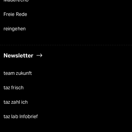
Freie Rede
reingehen
Newsletter
team zukunft
taz frisch
taz zahl ich
taz lab Infobrief