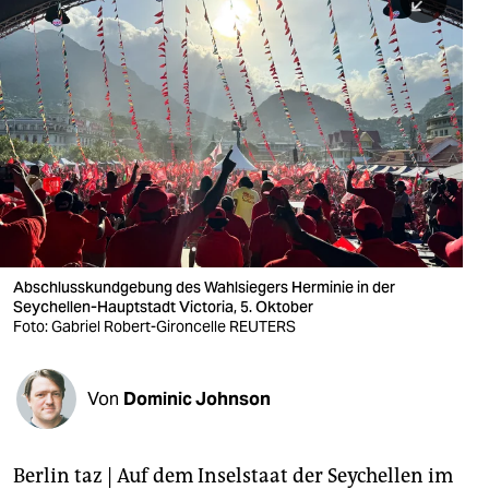
berlin
nord
wahrheit
verlag
verlag
veranstaltungen
shop
Abschlusskundgebung des Wahlsiegers Herminie in der
Seychellen-Hauptstadt Victoria, 5. Oktober
fragen & hilfe
Foto: Gabriel Robert-Gironcelle REUTERS
unterstützen
Von
Dominic Johnson
abo
genossenschaft
Berlin taz | Auf dem Inselstaat der Seychellen im