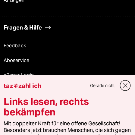
Anzeigen
Fragen & Hilfe
Feedback
Aboservice
ePaper Login
taz
zahl ich
Gerade nicht

Downloads für Abonnierende
Links lesen, rechts
bekämpfen
© 2026 taz Verlags und Vertriebs GmbH
Alle Rechte vorbehalten. Bei rechtlichen Fragen oder für Genehmigungen
Mit doppelter Kraft für eine offene Gesellschaft!
wenden Sie sich bitte an
lizenzen@taz.de
Besonders jetzt brauchen Menschen, die sich gegen