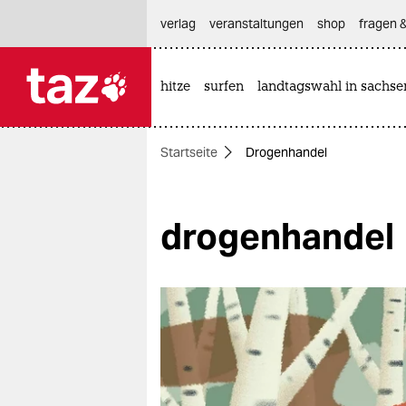
hautnavigation anspringen
hauptinhalt anspringen
footer anspringen
verlag
veranstaltungen
shop
fragen &
hitze
surfen
landtagswahl in sachse

taz zahl ich
taz zahl ich
Startseite
Drogenhandel
themen
politik
drogenhandel
öko
gesellschaft
kultur
sport