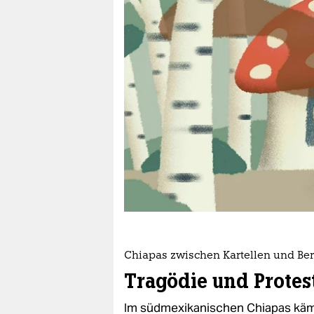
berlin
nord
wahrheit
verlag
verlag
veranstaltungen
shop
fragen & hilfe
unterstützen
Chiapas zwischen Kartellen und Be
abo
Tragödie und Protes
genossenschaft
Im südmexikanischen Chiapas käm