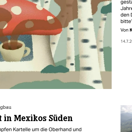
gest
Jahre
den 
bitte
Von
K
14.7.
rgbau
t in Mexikos Süden
pfen Kartelle um die Oberhand und