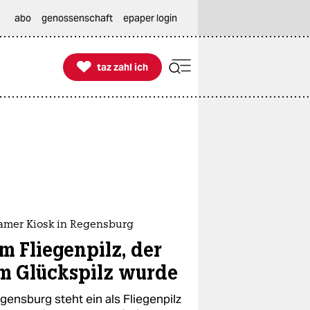
abo
genossenschaft
epaper login

taz zahl ich
taz zahl ich
samer Kiosk in Regensburg
m Fliegenpilz, der
m Glückspilz wurde
gensburg steht ein als Fliegenpilz