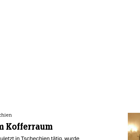
chien
m Kofferraum
zuletzt in Tschechien tätig, wurde