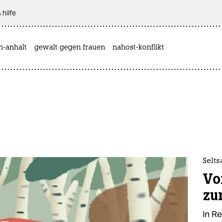
 hilfe
n-anhalt
gewalt gegen frauen
nahost-konflikt
Selt
Vo
zu
In Re