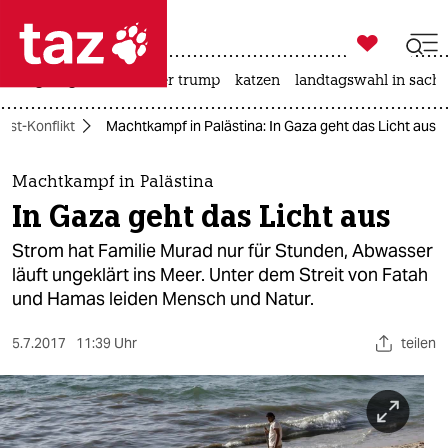

taz zahl ich
bergsteigen
usa unter trump
katzen
landtagswahl in sachs

taz zahl ich
ost-Konflikt
Machtkampf in Palästina: In Gaza geht das Licht aus
taz zahl ich
themen
Machtkampf in Palästina
In Gaza geht das Licht aus
politik
Strom hat Familie Murad nur für Stunden, Abwasser
öko
läuft ungeklärt ins Meer. Unter dem Streit von Fatah
und Hamas leiden Mensch und Natur.
gesellschaft
5.7.2017
11:39 Uhr
teilen
kultur
sport