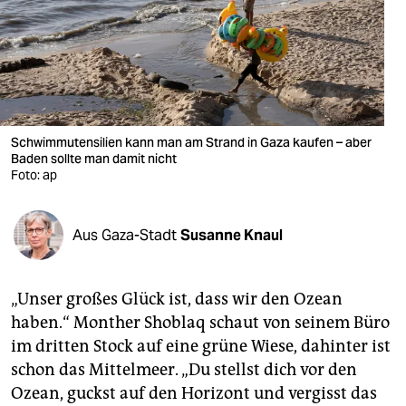
berlin
nord
wahrheit
verlag
Schwimmutensilien kann man am Strand in Gaza kaufen – aber
verlag
Baden sollte man damit nicht
Foto: ap
veranstaltungen
shop
Aus Gaza-Stadt
Susanne Knaul
fragen & hilfe
„Unser großes Glück ist, dass wir den Ozean
unterstützen
haben.“ Monther Shoblaq schaut von seinem Büro
abo
im dritten Stock auf eine grüne Wiese, dahinter ist
schon das Mittelmeer. „Du stellst dich vor den
genossenschaft
Ozean, guckst auf den Horizont und vergisst das