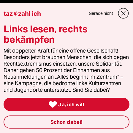
Aktuelles
taz
zahl ich
Gerade nicht

Hausblog
Links lesen, rechts
bekämpfen
Die Seitenwende
Mit doppelter Kraft für eine offene Gesellschaft!
Stellen
Besonders jetzt brauchen Menschen, die sich gegen
Rechtsextremismus einsetzen, unsere Solidarität.
Presse
Daher gehen 50 Prozent der Einnahmen aus
Neuanmeldungen an „Alles beginnt im Zentrum“ –
eine Kampagne, die bedrohte linke Kulturzentren
und Jugendorte unterstützt. Sind Sie dabei?
Unterstützen

Ja, ich will
abo
Schon dabei!
genossenschaft