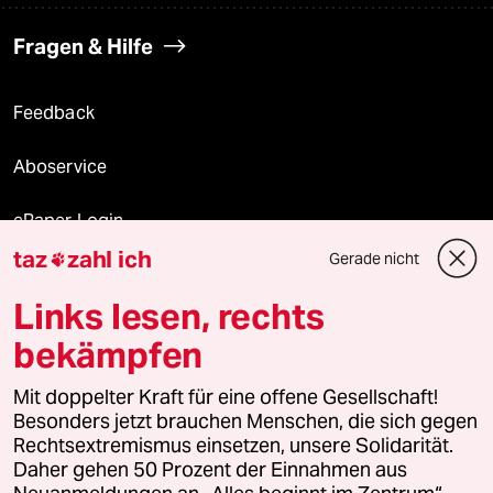
Fragen & Hilfe
Feedback
Aboservice
ePaper Login
taz
zahl ich
Gerade nicht

Downloads für Abonnierende
Links lesen, rechts
bekämpfen
© 2026 taz Verlags und Vertriebs GmbH
Mit doppelter Kraft für eine offene Gesellschaft!
Alle Rechte vorbehalten. Bei rechtlichen Fragen oder für Genehmigungen
wenden Sie sich bitte an
lizenzen@taz.de
Besonders jetzt brauchen Menschen, die sich gegen
Rechtsextremismus einsetzen, unsere Solidarität.
Daher gehen 50 Prozent der Einnahmen aus
Feedback
Redaktionsstatut
Kommune-Richtlinien
KI-