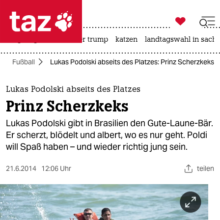

taz zahl ich
bergsteigen
usa unter trump
katzen
landtagswahl in sachs

taz zahl ich
Fußball
Lukas Podolski abseits des Platzes: Prinz Scherzkeks
taz zahl ich
themen
Lukas Podolski abseits des Platzes
Prinz Scherzkeks
politik
Lukas Podolski gibt in Brasilien den Gute-Laune-Bär.
öko
Er scherzt, blödelt und albert, wo es nur geht. Poldi
will Spaß haben – und wieder richtig jung sein.
gesellschaft
21.6.2014
12:06 Uhr
teilen
kultur
sport