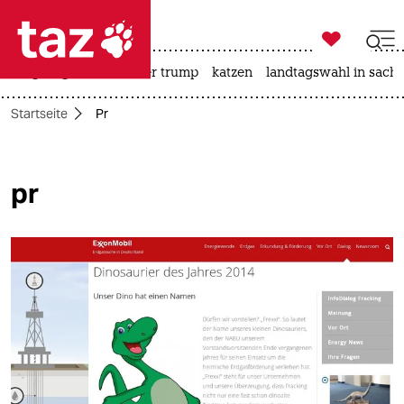

taz zahl ich
bergsteigen
usa unter trump
katzen
landtagswahl in sachs

taz zahl ich
Startseite
Pr
taz zahl ich
themen
pr
politik
öko
gesellschaft
kultur
sport