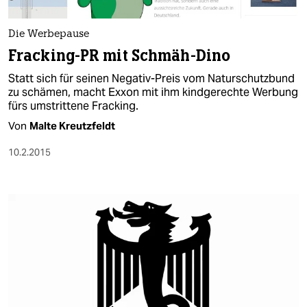
berlin
nord
Die Werbepause
Fracking-PR mit Schmäh-Dino
wahrheit
Statt sich für seinen Negativ-Preis vom Naturschutzbund
verlag
zu schämen, macht Exxon mit ihm kindgerechte Werbung
fürs umstrittene Fracking.
verlag
Von
Malte Kreutzfeldt
veranstaltungen
10.2.2015
shop
fragen & hilfe
unterstützen
abo
genossenschaft