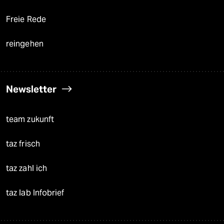
Freie Rede
reingehen
Newsletter
team zukunft
taz frisch
taz zahl ich
taz lab Infobrief