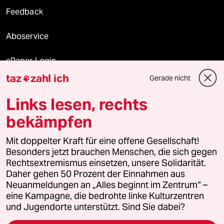
Feedback
Aboservice
ePaper Login
taz
zahl ich
Gerade nicht

Downloads für Abonnierende
Links lesen, rechts
bekämpfen
© 2026 taz Verlags und Vertriebs GmbH
Alle Rechte vorbehalten. Bei rechtlichen Fragen oder für Genehmigungen
Mit doppelter Kraft für eine offene Gesellschaft!
wenden Sie sich bitte an
lizenzen@taz.de
Besonders jetzt brauchen Menschen, die sich gegen
Rechtsextremismus einsetzen, unsere Solidarität.
Daher gehen 50 Prozent der Einnahmen aus
Feedback
Redaktionsstatut
Kommune-Richtlinien
KI-
Neuanmeldungen an „Alles beginnt im Zentrum“ –
eine Kampagne, die bedrohte linke Kulturzentren
Leitlinie
Informant
Datenschutz
Impressum
AGB
und Jugendorte unterstützt. Sind Sie dabei?