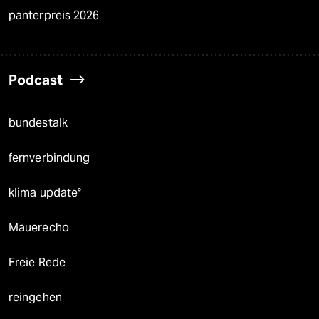
panterpreis 2026
Podcast
bundestalk
fernverbindung
klima update°
Mauerecho
Freie Rede
reingehen