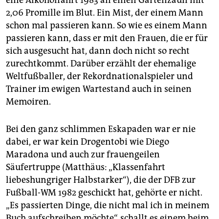
eine Alkoholfahrt 1983 an einen Gartenzaun mit
epaper login
2,06 Promille im Blut. Ein Mist, der einem Mann
schon mal passieren kann. So wie es einem Mann
passieren kann, dass er mit den Frauen, die er für
sich ausgesucht hat, dann doch nicht so recht
zurechtkommt. Darüber erzählt der ehemalige
Weltfußballer, der Rekordnationalspieler und
Trainer im ewigen Wartestand auch in seinen
Memoiren.
Bei den ganz schlimmen Eskapaden war er nie
dabei, er war kein Drogentobi wie Diego
Maradona und auch zur frauengeilen
Säufertruppe (Matthäus: „Klassenfahrt
liebeshungriger Halbstarker“), die der DFB zur
Fußball-WM 1982 geschickt hat, gehörte er nicht.
„Es passierten Dinge, die nicht mal ich in meinem
Buch aufschreiben möchte“, schallt es einem beim