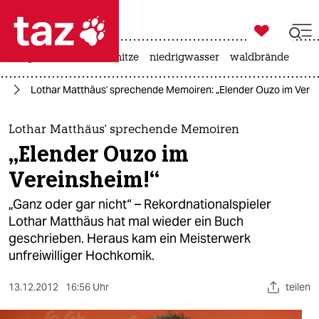

taz zahl ich
krieg in der ukraine
hitze
niedrigwasser
waldbrände

taz zahl ich
rt
Lothar Matthäus' sprechende Memoiren: „Elender Ouzo im Verei
taz zahl ich
themen
Lothar Matthäus' sprechende Memoiren
„Elender Ouzo im
politik
Vereinsheim!“
öko
„Ganz oder gar nicht“ – Rekordnationalspieler
Lothar Matthäus hat mal wieder ein Buch
gesellschaft
geschrieben. Heraus kam ein Meisterwerk
unfreiwilliger Hochkomik.
kultur
sport
13.12.2012
16:56 Uhr
teilen