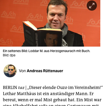
berlin
nord
wahrheit
verlag
verlag
veranstaltungen
Ein seltenes Bild: Loddar M. aus Herzogenaurach mit Buch.
Bild: dpa
shop
fragen & hilfe
Von
Andreas Rüttenauer
unterstützen
BERLIN
taz
| „Dieser elende Ouzo im Vereinsheim!“
abo
Lothar Matthäus ist ein anständiger Mann. Er
genossenschaft
bereut, wenn er mal Mist gebaut hat. Ein Mist war