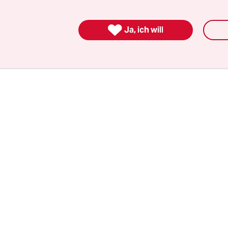
sstadt. Hermann Dierkes zählt zu den Architekte
Westfalen einzigartigen, innerparteilich heftig

en Kooperation.
Ja, ich will