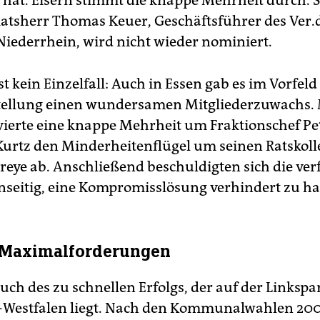
t hat. Eisern stimmt die knappe Mehrheit durch. S
Ratsherr Thomas Keuer, Geschäftsführer des Ver.
iederrhein, wird nicht wieder nominiert.
t kein Einzelfall: Auch in Essen gab es im Vorfeld
tellung einen wundersamen Mitgliederzuwachs. 
vierte eine knappe Mehrheit um Fraktionschef Pe
rtz den Minderheitenflügel um seinen Ratskol
reye ab. Anschließend beschuldigten sich die ver
nseitig, eine Kompromisslösung verhindert zu h
 Maximalforderungen
Fluch des zu schnellen Erfolgs, der auf der Linkspar
Westfalen liegt. Nach den Kommunalwahlen 200