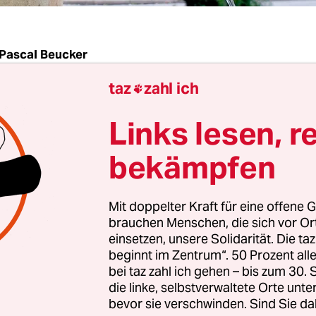
Pascal Beucker
taz
zahl ich

G
taz
|
Hermann Dierkes verteilt Wahlzettel. Zu Be
Links lesen, r
iederversammlung der Duisburger Linkspartei 
 64-jährige Vorruheständler noch angespannt. Do
bekämpfen
chen gelegt. Alle aussichtsreichen Listenplätze fü
hl im Mai sind vergeben. Und zwar genauso, wi
Mit doppelter Kraft für eine offene G
tglied der Wahlkommission gewünscht hat.
brauchen Menschen, die sich vor O
einsetzen, unsere Solidarität. Die ta
beginnt im Zentrum“. 50 Prozent a
st eine Hochburg der Linkspartei im Westen. Sch
bei taz zahl ich gehen – bis zum 30
-Zeiten gab’s bei den Stadtratswahlen mehr als 5
die linke, selbstverwaltete Orte unte
ibt es ein rot-rot-grünes Bündnis in der hochvers
bevor sie verschwinden. Sind Sie da