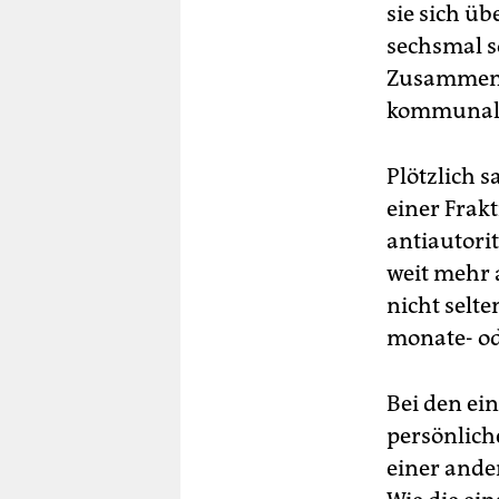
sie sich ü
sechsmal s
Zusammens
kommunale
Plötzlich 
einer Frak
antiautori
weit mehr 
nicht selt
monate- od
Bei den ei
persönlich
einer ande