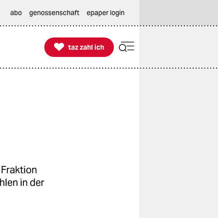
abo
genossenschaft
epaper login

taz zahl ich
taz zahl ich
 Fraktion
hlen in der