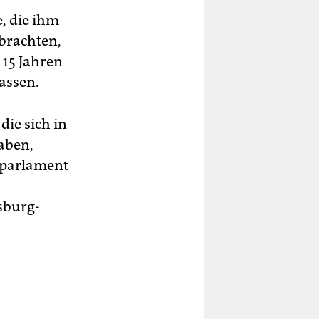
, die ihm
brachten,
 15 Jahren
lassen.
die sich in
aben,
lparlament
sburg-