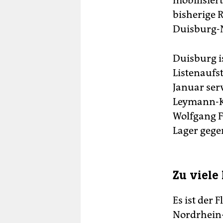
mobilisier
bisherige 
Duisburg-N
Duisburg is
Listenaufs
Januar ser
Leymann-Ku
Wolfgang F
Lager gege
Zu viele
Es ist der 
Nordrhein-