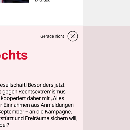
Bild: dpa
Gerade nicht
ginn der
echts
am Samstag
ch das hat
r die
e er sich
esellschaft! Besonders jetzt
rt gegen Rechtsextremismus
z kooperiert daher mit „Alles
ller Einnahmen aus Anmeldungen
on zu
. September – an die Kampagne,
 Prozent.
rstützt und Freiräume sichern will,
chuldeten
bei?