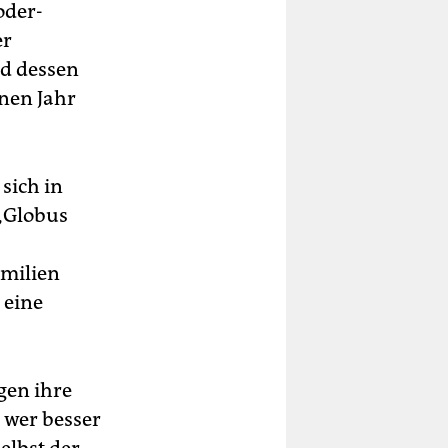
oder-
er
nd dessen
nen Jahr
sich in
„Globus
milien
 eine
gen ihre
 wer besser