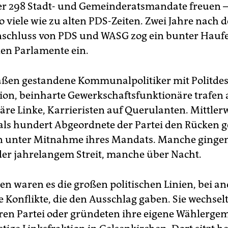
ber 298 Stadt- und Gemeinderatsmandate freuen –
o viele wie zu alten PDS-Zeiten. Zwei Jahre nach 
chluss von PDS und WASG zog ein bunter Haufen
n Parlamente ein.
saßen gestandene Kommunalpolitiker mit Politde
tion, beinharte Gewerkschaftsfunktionäre trafen 
täre Linke, Karrieristen auf Querulanten. Mittler
als hundert Abgeordnete der Partei den Rücken g
en unter Mitnahme ihres Mandats. Manche ginge
er jahrelangem Streit, manche über Nacht.
nen waren es die großen politischen Linien, bei a
e Konflikte, die den Ausschlag gaben. Sie wechsel
ren Partei oder gründeten ihre eigene Wählergem