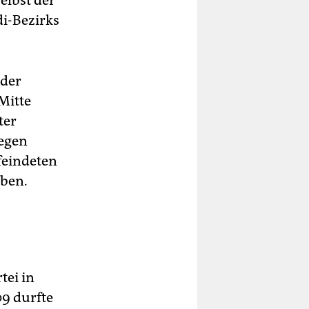
elbst der
di-Bezirks
 der
Mitte
ter
legen
feindeten
aben.
tei in
9 durfte