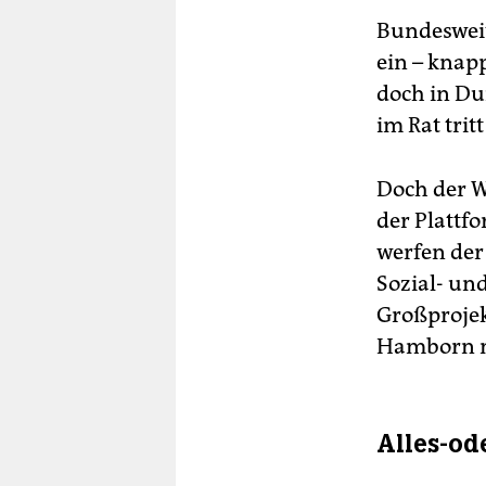
Bundesweit
ein – knap
doch in Dui
im Rat trit
Doch der W
der Plattf
werfen der
Sozial- un
Großprojek
Hamborn m
Alles-od