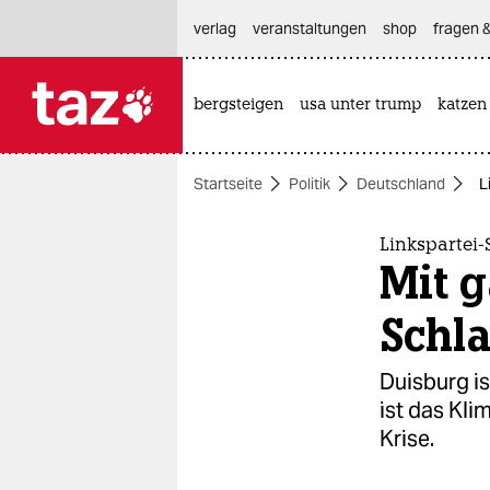
hautnavigation anspringen
hauptinhalt anspringen
footer anspringen
verlag
veranstaltungen
shop
fragen &
bergsteigen
usa unter trump
katzen

taz zahl ich
taz zahl ich
Startseite
Politik
Deutschland
L
themen
politik
Linkspartei
Mit g
öko
Schla
gesellschaft
Duisburg is
kultur
ist das Kli
Krise.
sport