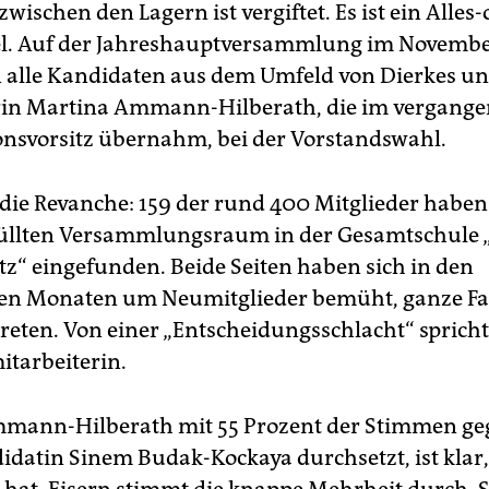
wischen den Lagern ist vergiftet. Es ist ein Alles-
el. Auf der Jahreshauptversammlung im Novemb
n alle Kandidaten aus dem Umfeld von Dierkes u
in Martina Ammann-Hilberath, die im vergange
onsvorsitz übernahm, bei der Vorstandswahl.
e die Revanche: 159 der rund 400 Mitglieder haben 
üllten Versammlungsraum in der Gesamtschule 
tz“ eingefunden. Beide Seiten haben sich in den
en Monaten um Neumitglieder bemüht, ganze Fa
treten. Von einer „Entscheidungsschlacht“ spricht
itarbeiterin.
mmann-Hilberath mit 55 Prozent der Stimmen ge
datin Sinem Budak-Kockaya durchsetzt, ist klar,