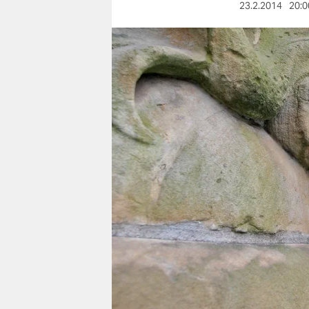
berlin
23.2.2014
20:0
nord
wahrheit
verlag
verlag
veranstaltungen
shop
fragen & hilfe
unterstützen
abo
genossenschaft