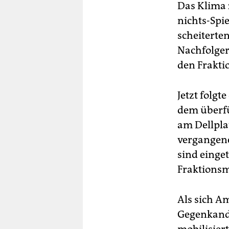
Das Klima z
nichts-Spi
scheiterte
Nachfolger
den Frakti
Jetzt folgt
dem überf
am Dellpla
vergangen
sind einge
Fraktionsm
Als sich A
Gegenkandi