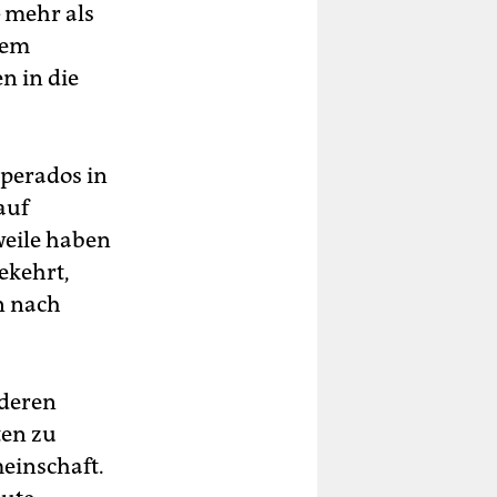
 mehr als
dem
 in die
sperados in
auf
weile haben
ekehrt,
n nach
nderen
ten zu
einschaft.