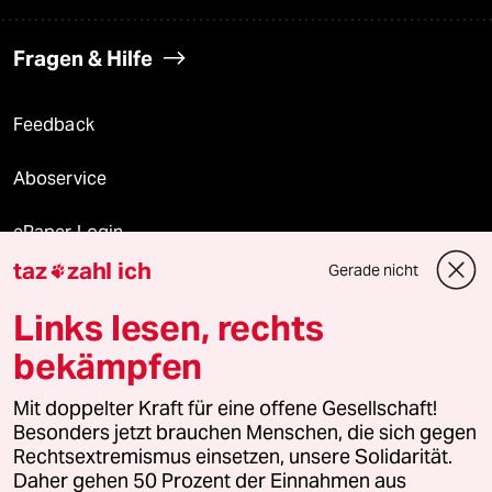
Fragen & Hilfe
Feedback
Aboservice
ePaper Login
taz
zahl ich
Gerade nicht

Downloads für Abonnierende
Links lesen, rechts
bekämpfen
© 2026 taz Verlags und Vertriebs GmbH
Mit doppelter Kraft für eine offene Gesellschaft!
Alle Rechte vorbehalten. Bei rechtlichen Fragen oder für Genehmigungen
wenden Sie sich bitte an
lizenzen@taz.de
Besonders jetzt brauchen Menschen, die sich gegen
Rechtsextremismus einsetzen, unsere Solidarität.
Daher gehen 50 Prozent der Einnahmen aus
Feedback
Redaktionsstatut
Kommune-Richtlinien
KI-