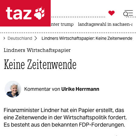

taz zahl ich
nahost-konflikt
usa unter trump
landtagswahl in sachsen-an

taz zahl ich
k
Deutschland
Lindners Wirtschaftspapier: Keine Zeitenwende
taz zahl ich
Lindners Wirtschaftspapier
themen
Keine Zeitenwende
politik
öko
Kommentar von
Ulrike Herrmann
gesellschaft
kultur
Finanzminister Lindner hat ein Papier erstellt, das
eine Zeitenwende in der Wirtschaftspolitik fordert.
sport
Es besteht aus den bekannten FDP-Forderungen.