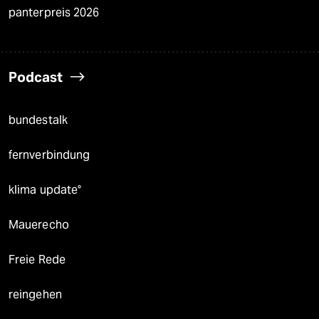
panterpreis 2026
Podcast
bundestalk
fernverbindung
klima update°
Mauerecho
Freie Rede
reingehen