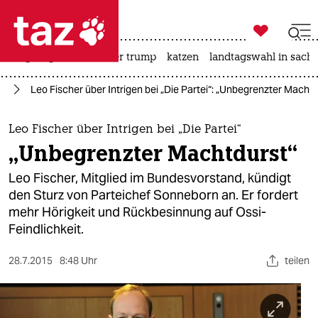

taz zahl ich
bergsteigen
usa unter trump
katzen
landtagswahl in sachs

taz zahl ich
nd
Leo Fischer über Intrigen bei „Die Partei“: „Unbegrenzter Machtd
taz zahl ich
themen
Leo Fischer über Intrigen bei „Die Partei“
„Unbegrenzter Machtdurst“
politik
Leo Fischer, Mitglied im Bundesvorstand, kündigt
öko
den Sturz von Parteichef Sonneborn an. Er fordert
mehr Hörigkeit und Rückbesinnung auf Ossi-
gesellschaft
Feindlichkeit.
kultur
28.7.2015
8:48 Uhr
teilen
sport