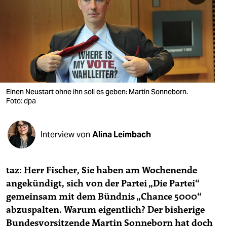
berlin
nord
wahrheit
verlag
verlag
Einen Neustart ohne ihn soll es geben: Martin Sonneborn.
Foto: dpa
veranstaltungen
shop
Interview von
Alina Leimbach
fragen & hilfe
unterstützen
taz: Herr Fischer, Sie haben am Wochenende
angekündigt, sich von der Partei „Die Partei“
abo
gemeinsam mit dem Bündnis „Chance 5000“
genossenschaft
abzuspalten. Warum eigentlich? Der bisherige
Bundesvorsitzende Martin Sonneborn hat doch