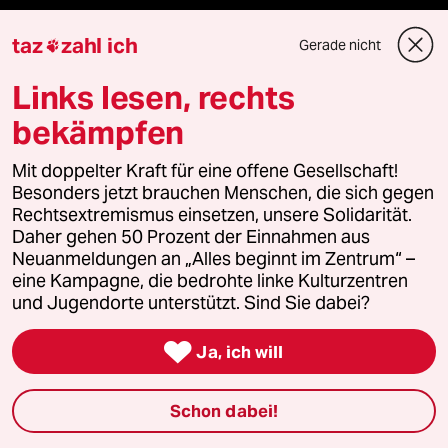
Feedback
taz
zahl ich
Gerade nicht

Aboservice
Links lesen, rechts
ePaper Login
bekämpfen
Downloads für Abonnierende
Mit doppelter Kraft für eine offene Gesellschaft!
Besonders jetzt brauchen Menschen, die sich gegen
Rechtsextremismus einsetzen, unsere Solidarität.
Daher gehen 50 Prozent der Einnahmen aus
Neuanmeldungen an „Alles beginnt im Zentrum“ –
© 2026 taz Verlags und Vertriebs GmbH
Alle Rechte vorbehalten. Bei rechtlichen Fragen oder für Genehmigungen
eine Kampagne, die bedrohte linke Kulturzentren
wenden Sie sich bitte an
lizenzen@taz.de
und Jugendorte unterstützt. Sind Sie dabei?

Ja, ich will
Feedback
Redaktionsstatut
Kommune-Richtlinien
KI-
Leitlinie
Informant
Datenschutz
Impressum
AGB
Schon dabei!