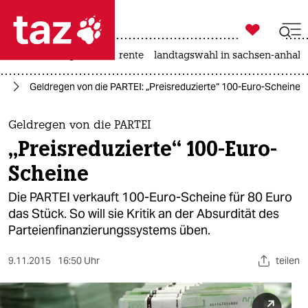

taz zahl ich
hitze
niedrigwasser
rente
landtagswahl in sachsen-anhalt

taz zahl ich
nd
Geldregen von die PARTEI: „Preisreduzierte“ 100-Euro-Scheine
taz zahl ich
themen
Geldregen von die PARTEI
„Preisreduzierte“ 100-Euro-
politik
Scheine
öko
Die PARTEI verkauft 100-Euro-Scheine für 80 Euro
das Stück. So will sie Kritik an der Absurdität des
gesellschaft
Parteienfinanzierungssystems üben.
kultur
9.11.2015
16:50 Uhr
teilen
sport