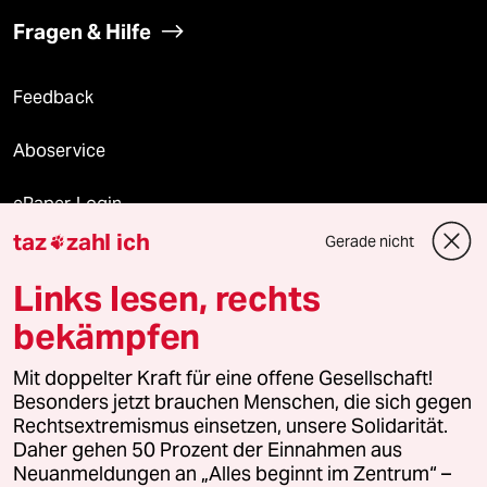
Fragen & Hilfe
Feedback
Aboservice
ePaper Login
taz
zahl ich
Gerade nicht

Downloads für Abonnierende
Links lesen, rechts
bekämpfen
© 2026 taz Verlags und Vertriebs GmbH
Alle Rechte vorbehalten. Bei rechtlichen Fragen oder für Genehmigungen
Mit doppelter Kraft für eine offene Gesellschaft!
wenden Sie sich bitte an
lizenzen@taz.de
Besonders jetzt brauchen Menschen, die sich gegen
Rechtsextremismus einsetzen, unsere Solidarität.
Daher gehen 50 Prozent der Einnahmen aus
Feedback
Redaktionsstatut
Kommune-Richtlinien
KI-
Neuanmeldungen an „Alles beginnt im Zentrum“ –