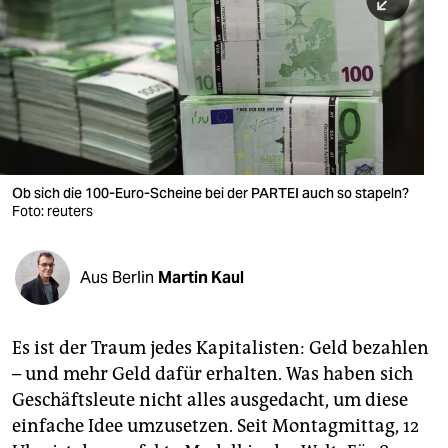
berlin
nord
wahrheit
verlag
verlag
Ob sich die 100-Euro-Scheine bei der PARTEI auch so stapeln?
Foto: reuters
veranstaltungen
shop
Aus Berlin
Martin Kaul
fragen & hilfe
unterstützen
Es ist der Traum jedes Kapitalisten: Geld bezahlen
– und mehr Geld dafür erhalten. Was haben sich
abo
Geschäftsleute nicht alles ausgedacht, um diese
genossenschaft
einfache Idee umzusetzen. Seit Montagmittag, 12