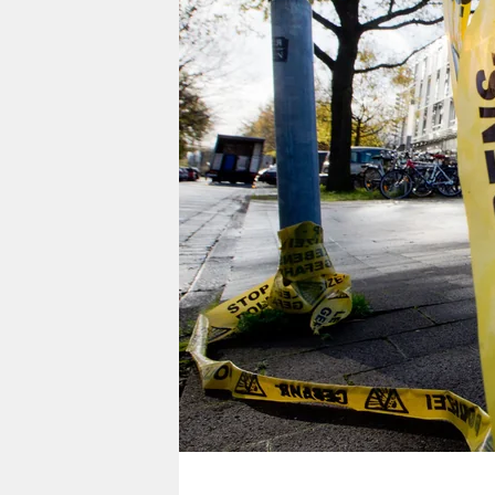
berlin
nord
wahrheit
verlag
verlag
veranstaltungen
shop
fragen & hilfe
unterstützen
abo
genossenschaft