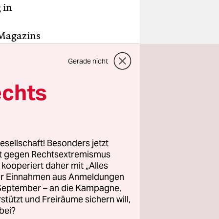
 in
 Magazins
Berlin
Gerade nicht
er Woche
ristig
echts
r
 der
Stern
esellschaft! Besonders jetzt
ichtigten
rt gegen Rechtsextremismus
nzelheiten
z kooperiert daher mit „Alles
ller Einnahmen aus Anmeldungen
tlich zur
. September – an die Kampagne,
rstützt und Freiräume sichern will,
bei?