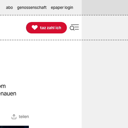
abo
genossenschaft
epaper login

taz zahl ich
taz zahl ich
vom
genauen
teilen