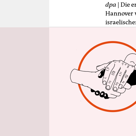
epaper login
dpa
| Die 
Hannover v
israelisch
Stern
wurde
bestätigt.
war das Fu
abgesagt w
Deutsche S
ernstzuneh
unter Beru
Spieltages 
erfahren. 
kurzfristi