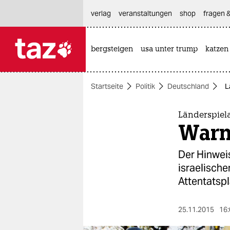
hautnavigation anspringen
hauptinhalt anspringen
footer anspringen
verlag
veranstaltungen
shop
fragen &
bergsteigen
usa unter trump
katzen

taz zahl ich
taz zahl ich
Startseite
Politik
Deutschland
L
themen
politik
Länderspiel
Warn
öko
Der Hinwei
gesellschaft
israelisch
Attentatspl
kultur
sport
25.11.2015
16: