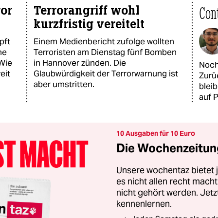
ror
Terrorangriff wohl
Con
kurzfristig vereitelt
pft
Einem Medienbericht zufolge wollten
he
Terroristen am Dienstag fünf Bomben
 Wie
in Hannover zünden. Die
Noch 
eit
Glaubwürdigkeit der Terrorwarnung ist
Zurü
aber umstritten.
blei
auf 
10 Ausgaben für 10 Euro
Die Wochenzeitung
Unsere wochentaz bietet
es nicht allen recht mac
nicht gehört werden. Jet
kennenlernen.