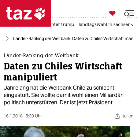

taz zahl ich
nahost-konflikt
usa unter trump
landtagswahl in sachsen-an

taz zahl ich
ie
Länder-Ranking der Weltbank: Daten zu Chiles Wirtschaft manipu
taz zahl ich
themen
Länder-Ranking der Weltbank
Daten zu Chiles Wirtschaft
politik
manipuliert
öko
Jahrelang hat die Weltbank Chile zu schlecht
eingestuft. Sie wollte damit wohl einen Milliardär
gesellschaft
politisch unterstützen. Der ist jetzt Präsident.
kultur
16.1.2018
8:30 Uhr
teilen
sport