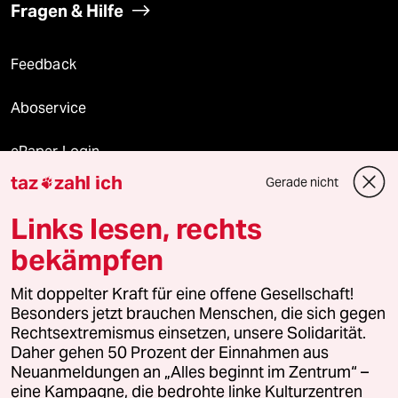
Fragen & Hilfe
Feedback
Aboservice
ePaper Login
taz
zahl ich
Gerade nicht

Downloads für Abonnierende
Links lesen, rechts
bekämpfen
© 2026 taz Verlags und Vertriebs GmbH
Mit doppelter Kraft für eine offene Gesellschaft!
Alle Rechte vorbehalten. Bei rechtlichen Fragen oder für Genehmigungen
wenden Sie sich bitte an
lizenzen@taz.de
Besonders jetzt brauchen Menschen, die sich gegen
Rechtsextremismus einsetzen, unsere Solidarität.
Daher gehen 50 Prozent der Einnahmen aus
Feedback
Redaktionsstatut
Kommune-Richtlinien
KI-
Neuanmeldungen an „Alles beginnt im Zentrum“ –
eine Kampagne, die bedrohte linke Kulturzentren