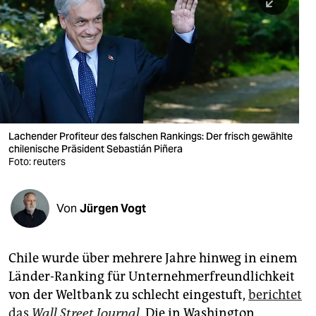
berlin
nord
wahrheit
verlag
verlag
Lachender Profiteur des falschen Rankings: Der frisch gewählte
chilenische Präsident Sebastián Piñera
veranstaltungen
Foto: reuters
shop
fragen & hilfe
Von
Jürgen Vogt
unterstützen
Chile wurde über mehrere Jahre hinweg in einem
abo
Länder-Ranking für Unternehmerfreundlichkeit
genossenschaft
von der Weltbank zu schlecht eingestuft,
berichtet
das
Wall Street Journal
.
Die in Washington