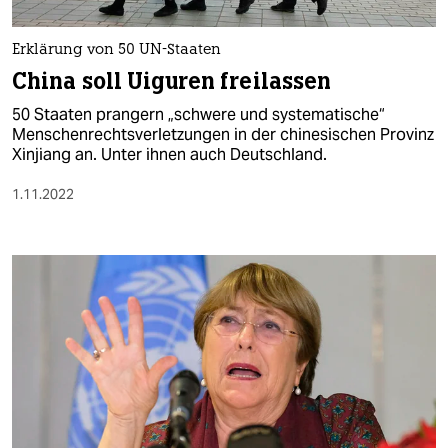
berlin
nord
Erklärung von 50 UN-Staaten
China soll Uiguren freilassen
wahrheit
50 Staaten prangern „schwere und systematische“
verlag
Menschenrechtsverletzungen in der chinesischen Provinz
Xinjiang an. Unter ihnen auch Deutschland.
verlag
1.11.2022
veranstaltungen
shop
fragen & hilfe
unterstützen
abo
genossenschaft