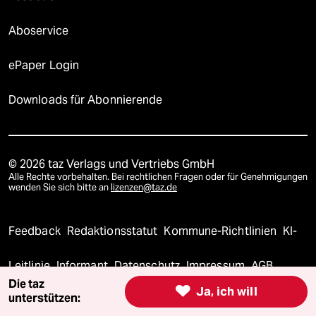
Aboservice
ePaper Login
Downloads für Abonnierende
© 2026 taz Verlags und Vertriebs GmbH
Alle Rechte vorbehalten. Bei rechtlichen Fragen oder für Genehmigungen
wenden Sie sich bitte an
lizenzen@taz.de
Feedback
Redaktionsstatut
Kommune-Richtlinien
KI-
Leitlinie
Informant
Datenschutz
Impressum
AGB
Die taz

Ja, ich will
unterstützen:
Seitenwende
Einwilligungen widerrufen (Ads)