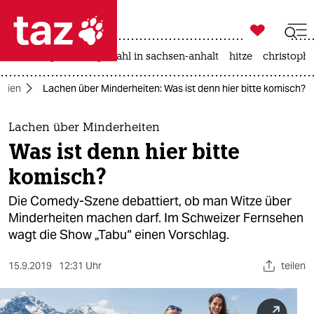

taz zahl ich
iran-krieg
landtagswahl in sachsen-anhalt
hitze
christophe

taz zahl ich
dien
Lachen über Minderheiten: Was ist denn hier bitte komisch?
taz zahl ich
themen
Lachen über Minderheiten
Was ist denn hier bitte
politik
komisch?
öko
Die Comedy-Szene debattiert, ob man Witze über
Minderheiten machen darf. Im Schweizer Fernsehen
gesellschaft
wagt die Show „Tabu“ einen Vorschlag.
kultur
15.9.2019
12:31 Uhr
teilen
sport