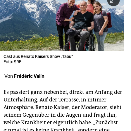
berlin
nord
wahrheit
verlag
verlag
Cast aus Renato Kaisers Show „Tabu“
Foto: SRF
veranstaltungen
shop
Von
Frédéric Valin
fragen & hilfe
Es passiert ganz nebenbei, direkt am Anfang der
unterstützen
Unterhaltung. Auf der Terrasse, in intimer
Atmosphäre. Renato Kaiser, der Moderator, sieht
abo
seinem Gegenüber in die Augen und fragt ihn,
genossenschaft
welche Krankheit er eigentlich habe. „Zunächst
einmal ist es keine Krankheit, sondern eine