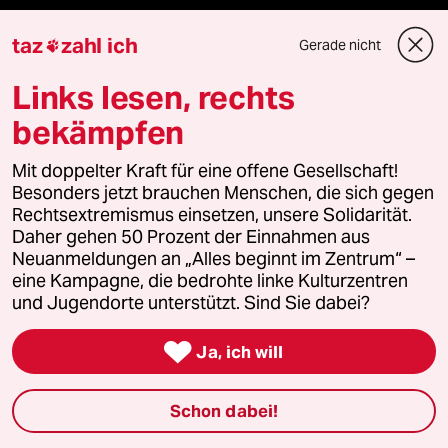
Anzeigen
taz
zahl ich
Gerade nicht

Links lesen, rechts
Fragen & Hilfe
bekämpfen
Mit doppelter Kraft für eine offene Gesellschaft!
Feedback
Besonders jetzt brauchen Menschen, die sich gegen
Rechtsextremismus einsetzen, unsere Solidarität.
Aboservice
Daher gehen 50 Prozent der Einnahmen aus
Neuanmeldungen an „Alles beginnt im Zentrum“ –
eine Kampagne, die bedrohte linke Kulturzentren
ePaper Login
und Jugendorte unterstützt. Sind Sie dabei?
Downloads für Abonnierende

Ja, ich will
Schon dabei!
© 2026 taz Verlags und Vertriebs GmbH
Alle Rechte vorbehalten. Bei rechtlichen Fragen oder für Genehmigungen