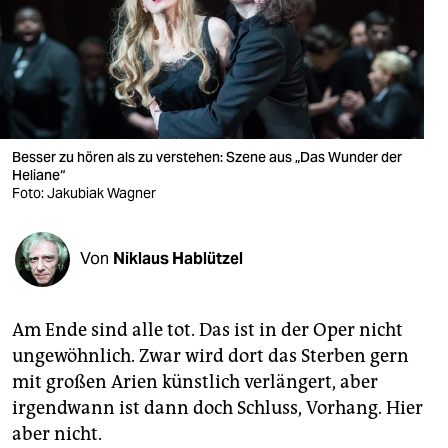
berlin
nord
wahrheit
verlag
Besser zu hören als zu verstehen: Szene aus „Das Wunder der
Heliane“
verlag
Foto: Jakubiak Wagner
veranstaltungen
shop
Von
Niklaus Hablützel
fragen & hilfe
Am Ende sind alle tot. Das ist in der Oper nicht
unterstützen
ungewöhnlich. Zwar wird dort das Sterben gern
abo
mit großen Arien künstlich verlängert, aber
irgendwann ist dann doch Schluss, Vorhang. Hier
genossenschaft
aber nicht.