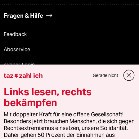
Fragen & Hilfe
Feedback
Aboservice
ePaper Login
taz
zahl ich
Gerade nicht

Downloads für Abonnierende
Links lesen, rechts
bekämpfen
© 2026 taz Verlags und Vertriebs GmbH
Mit doppelter Kraft für eine offene Gesellschaft!
Alle Rechte vorbehalten. Bei rechtlichen Fragen oder für Genehmigungen
wenden Sie sich bitte an
lizenzen@taz.de
Besonders jetzt brauchen Menschen, die sich gegen
Rechtsextremismus einsetzen, unsere Solidarität.
Daher gehen 50 Prozent der Einnahmen aus
Feedback
Redaktionsstatut
Kommune-Richtlinien
KI-