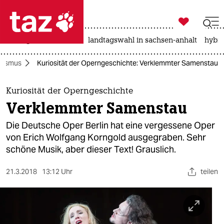

taz zahl ich
niedrigwasser
rente
landtagswahl in sachsen-anhalt
hybri

taz zahl ich
alismus
Kuriosität der Operngeschichte: Verklemmter Samenstau
taz zahl ich
themen
Kuriosität der Operngeschichte
Verklemmter Samenstau
politik
Die Deutsche Oper Berlin hat eine vergessene Oper
öko
von Erich Wolfgang Korngold ausgegraben. Sehr
schöne Musik, aber dieser Text! Grauslich.
gesellschaft
21.3.2018
13:12 Uhr
teilen
kultur
sport