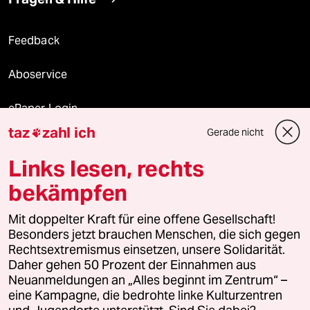
Feedback
Aboservice
ePaper Login
taz
zahl ich
Gerade nicht

Downloads für Abonnierende
Links lesen, rechts
bekämpfen
© 2026 taz Verlags und Vertriebs GmbH
Alle Rechte vorbehalten. Bei rechtlichen Fragen oder für Genehmigungen
Mit doppelter Kraft für eine offene Gesellschaft!
wenden Sie sich bitte an
lizenzen@taz.de
Besonders jetzt brauchen Menschen, die sich gegen
Rechtsextremismus einsetzen, unsere Solidarität.
Daher gehen 50 Prozent der Einnahmen aus
Feedback
Redaktionsstatut
Kommune-Richtlinien
KI-
Neuanmeldungen an „Alles beginnt im Zentrum“ –
eine Kampagne, die bedrohte linke Kulturzentren
Leitlinie
Informant
Datenschutz
Impressum
AGB