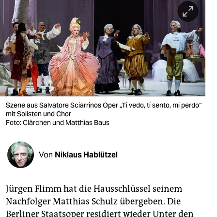
berlin
nord
wahrheit
verlag
verlag
veranstaltungen
Szene aus Salvatore Sciarrinos Oper „Ti vedo, ti sento, mi perdo“
mit Solisten und Chor
shop
Foto: Clärchen und Matthias Baus
fragen & hilfe
Von
Niklaus Hablützel
unterstützen
abo
Jürgen Flimm hat die Hausschlüssel seinem
genossenschaft
Nachfolger Matthias Schulz übergeben. Die
Berliner Staatsoper residiert wieder Unter den