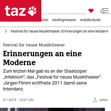

taz zahl ich
krieg in der ukraine
hitze
niedrigwasser
waldbrände

taz zahl ich
ik
Festival für neues Musiktheater: Erinnerungen an eine Moderne
taz zahl ich
themen
Festival für neues Musiktheater
Erinnerungen an eine
politik
Moderne
öko
Zum letzten Mal gab es an der Staatsoper
„Infektion!“, das „Festival für neues Musiktheater“.
gesellschaft
Jürgen Flimm eröffnete 2011 damit seine
Intendanz.
kultur
sport
9.7.2018
15:01 Uhr
teilen