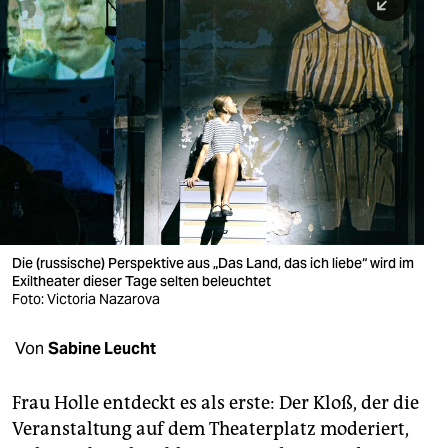
berlin
nord
wahrheit
verlag
verlag
veranstaltungen
shop
Die (russische) Perspektive aus „Das Land, das ich liebe“ wird im
Exiltheater dieser Tage selten beleuchtet
fragen & hilfe
Foto: Victoria Nazarova
unterstützen
Von
Sabine Leucht
abo
Frau Holle entdeckt es als erste: Der Kloß, der die
genossenschaft
Veranstaltung auf dem Theaterplatz moderiert,