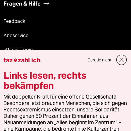
Fragen & Hilfe
Feedback
Aboservice
ePaper Login
taz
zahl ich
Gerade nicht

Downloads für Abonnierende
Links lesen, rechts
bekämpfen
© 2026 taz Verlags und Vertriebs GmbH
Mit doppelter Kraft für eine offene Gesellschaft!
Alle Rechte vorbehalten. Bei rechtlichen Fragen oder für Genehmigungen
wenden Sie sich bitte an
lizenzen@taz.de
Besonders jetzt brauchen Menschen, die sich gegen
Rechtsextremismus einsetzen, unsere Solidarität.
Daher gehen 50 Prozent der Einnahmen aus
Feedback
Redaktionsstatut
Kommune-Richtlinien
KI-
Neuanmeldungen an „Alles beginnt im Zentrum“ –
eine Kampagne, die bedrohte linke Kulturzentren