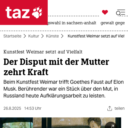

taz zahl ich
hitze
surfen
landtagswahl in sachsen-anhalt
gewalt gegen

taz zahl ich
Startseite
Kultur
Künste
Kunstfest Weimar setzt auf Vielfal
taz zahl ich
themen
Kunstfest Weimar setzt auf Vielfalt
Der Disput mit der Mutter
politik
zehrt Kraft
öko
Beim Kunstfest Weimar trifft Goethes Faust auf Elon
Musk. Berührender war ein Stück über den Mut, in
gesellschaft
Russland heute Aufklärungs­­arbeit zu leisten.
kultur
26.8.2025
14:53 Uhr
teilen
sport