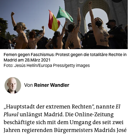
berlin
nord
wahrheit
verlag
verlag
Femen gegen Faschismus: Protest gegen die totalitäre Rechte in
Madrid am 28.März 2021
veranstaltungen
Foto: Jesús Hellín/Europa Press/getty images
shop
Von
Reiner Wandler
fragen & hilfe
unterstützen
„Hauptstadt der extremen Rechten“, nannte
El
abo
Plural
unlängst Madrid. Die Online-Zeitung
beschäftigte sich mit dem Umgang des seit zwei
genossenschaft
Jahren regierenden Bürgermeisters Madrids José