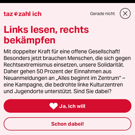
Hausblog
taz
zahl ich
Gerade nicht

Die Seitenwende
Links lesen, rechts
bekämpfen
Stellen
Mit doppelter Kraft für eine offene Gesellschaft!
Presse
Besonders jetzt brauchen Menschen, die sich gegen
Rechtsextremismus einsetzen, unsere Solidarität.
Daher gehen 50 Prozent der Einnahmen aus
Neuanmeldungen an „Alles beginnt im Zentrum“ –
Unterstützen
eine Kampagne, die bedrohte linke Kulturzentren
und Jugendorte unterstützt. Sind Sie dabei?
abo

Ja, ich will
genossenschaft
Schon dabei!
taz zahl ich