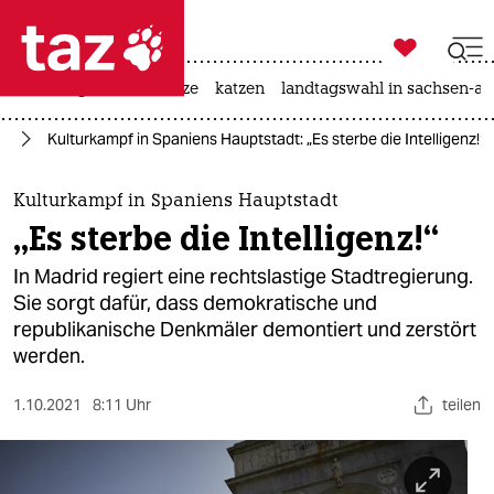

taz zahl ich
iran-krieg
ceuta
hitze
katzen
landtagswahl in sachsen-an

taz zahl ich
te
Kulturkampf in Spaniens Hauptstadt: „Es sterbe die Intelligenz!“
taz zahl ich
themen
Kulturkampf in Spaniens Hauptstadt
„Es sterbe die Intelligenz!“
politik
In Madrid regiert eine rechtslastige Stadtregierung.
öko
Sie sorgt dafür, dass demokratische und
republikanische Denkmäler demontiert und zerstört
gesellschaft
werden.
kultur
1.10.2021
8:11 Uhr
teilen
sport