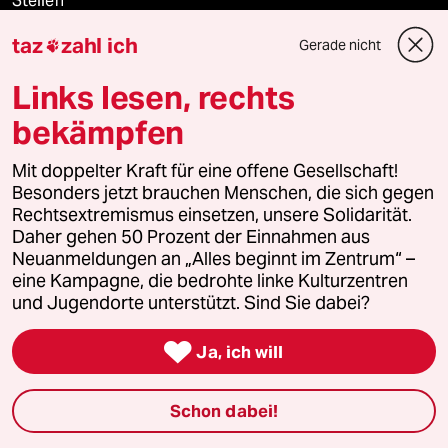
Stellen
taz
zahl ich
Gerade nicht

Presse
Links lesen, rechts
bekämpfen
Unterstützen
Mit doppelter Kraft für eine offene Gesellschaft!
Besonders jetzt brauchen Menschen, die sich gegen
abo
Rechtsextremismus einsetzen, unsere Solidarität.
Daher gehen 50 Prozent der Einnahmen aus
genossenschaft
Neuanmeldungen an „Alles beginnt im Zentrum“ –
eine Kampagne, die bedrohte linke Kulturzentren
taz zahl ich
und Jugendorte unterstützt. Sind Sie dabei?

recherchefonds ausland
Ja, ich will
panterstiftung
Schon dabei!
panterpreis 2026