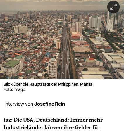
berlin
nord
wahrheit
verlag
verlag
veranstaltungen
shop
Blick über die Hauptstadt der Philippinen, Manila
fragen & hilfe
Foto: imago
unterstützen
Interview von
Josefine Rein
abo
taz: Die USA, Deutschland: Immer mehr
genossenschaft
Industrieländer
kürzen ihre Gelder für