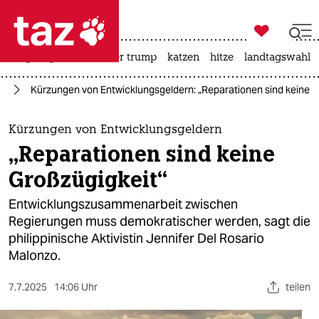

taz zahl ich
bergsteigen
usa unter trump
katzen
hitze
landtagswahl i

taz zahl ich
ng
Kürzungen von Entwicklungsgeldern: „Reparationen sind keine G
taz zahl ich
themen
Kürzungen von Entwicklungsgeldern
„Reparationen sind keine
politik
Großzügigkeit“
öko
Entwicklungszusammenarbeit zwischen
Regierungen muss demokratischer werden, sagt die
gesellschaft
philippinische Aktivistin Jennifer Del Rosario
Malonzo.
kultur
sport
7.7.2025
14:06 Uhr
teilen