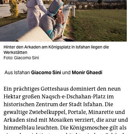
berlin
nord
wahrheit
verlag
Hinter den Arkaden am Königsplatz in Isfahan liegen die
verlag
Werkstätten
Foto: Giacomo Sini
veranstaltungen
Aus Isfahan
Giacomo Sini
und
Monir Ghaedi
shop
fragen & hilfe
Ein prächtiges Gotteshaus dominiert den neun
Hektar großen Naqsch-e-Dschahan-Platz im
unterstützen
historischen Zentrum der Stadt Isfahan. Die
abo
gewaltige Zwiebelkuppel, Portale, Minarette und
Arkaden sind mit Mosaiken verziert, die azur und
genossenschaft
himmelblau leuchten. Die Königsmoschee gilt als