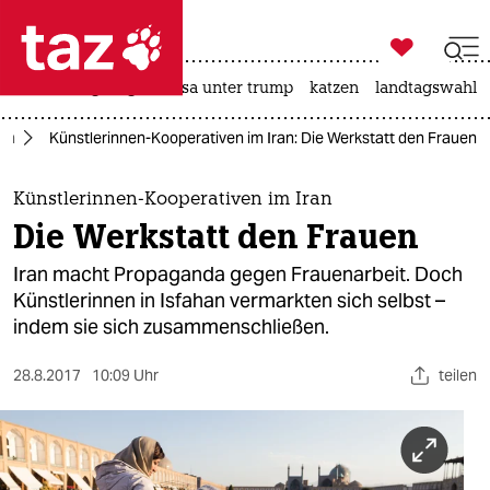

taz zahl ich
hitze
bergsteigen
usa unter trump
katzen
landtagswahl i

taz zahl ich
ran
Künstlerinnen-Kooperativen im Iran: Die Werkstatt den Frauen
taz zahl ich
themen
Künstlerinnen-Kooperativen im Iran
Die Werkstatt den Frauen
politik
Iran macht Propaganda gegen Frauenarbeit. Doch
öko
Künstlerinnen in Isfahan vermarkten sich selbst –
indem sie sich zusammenschließen.
gesellschaft
28.8.2017
10:09 Uhr
teilen
kultur
sport