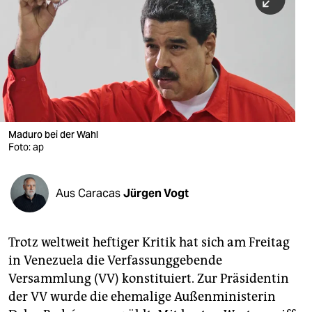
berlin
nord
wahrheit
verlag
verlag
Maduro bei der Wahl
Foto: ap
veranstaltungen
shop
Aus Caracas
Jürgen Vogt
fragen & hilfe
unterstützen
Trotz weltweit heftiger Kritik hat sich am Freitag
in Venezuela die Verfassunggebende
abo
Versammlung (VV) konstituiert. Zur Präsidentin
genossenschaft
der VV wurde die ehemalige Außenministerin