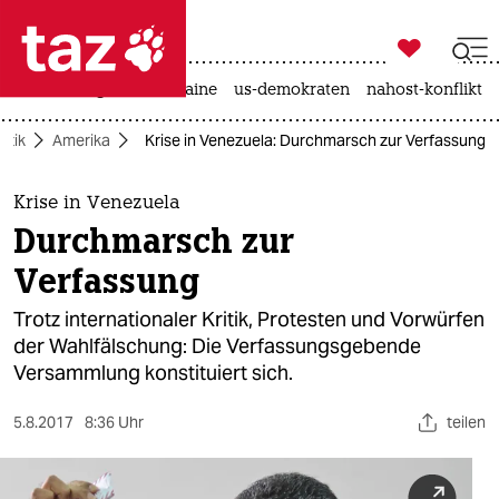

taz zahl ich
hitze
krieg in der ukraine
us-demokraten
nahost-konflikt

taz zahl ich
litik
Amerika
Krise in Venezuela: Durchmarsch zur Verfassung
taz zahl ich
themen
Krise in Venezuela
Durchmarsch zur
politik
Verfassung
öko
Trotz internationaler Kritik, Protesten und Vorwürfen
der Wahlfälschung: Die Verfassungsgebende
gesellschaft
Versammlung konstituiert sich.
kultur
5.8.2017
8:36 Uhr
teilen
sport