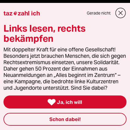
Freie Rede
taz
zahl ich
Gerade nicht

reingehen
Links lesen, rechts
bekämpfen
Mit doppelter Kraft für eine offene Gesellschaft!
Newsletter
Besonders jetzt brauchen Menschen, die sich gegen
Rechtsextremismus einsetzen, unsere Solidarität.
team zukunft
Daher gehen 50 Prozent der Einnahmen aus
Neuanmeldungen an „Alles beginnt im Zentrum“ –
eine Kampagne, die bedrohte linke Kulturzentren
taz frisch
und Jugendorte unterstützt. Sind Sie dabei?
taz zahl ich

Ja, ich will
taz lab Infobrief
Schon dabei!