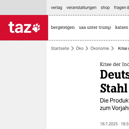
hautnavigation anspringen
hauptinhalt anspringen
footer anspringen
verlag
veranstaltungen
shop
fragen &
bergsteigen
usa unter trump
katzen

taz zahl ich
taz zahl ich
Startseite
Öko
Ökonomie
Krise 
themen
politik
Krise der In
Deuts
öko
Stahl
gesellschaft
Die Produkt
kultur
zum Vorjahr
sport
18.7.2025
18:3