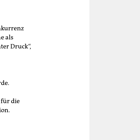
nkurrenz
e als
ter Druck“,
rde.
für die
ion.