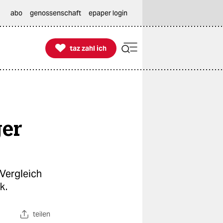
abo
genossenschaft
epaper login

taz zahl ich
taz zahl ich
ger
 Vergleich
k.
teilen