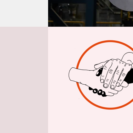
epaper login
Aus Berlin
Ev
Die Stahli
Halbjahr 2
Vorjahresz
Um den Ind
verkündete
Sie sieht 
Finanzkris