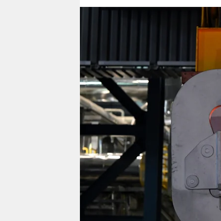
berlin
nord
wahrheit
verlag
verlag
veranstaltungen
shop
fragen & hilfe
unterstützen
abo
genossenschaft