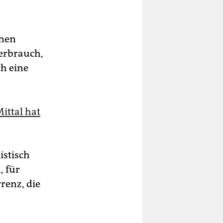
onen
verbrauch,
ch eine
ittal hat
istisch
, für
renz, die