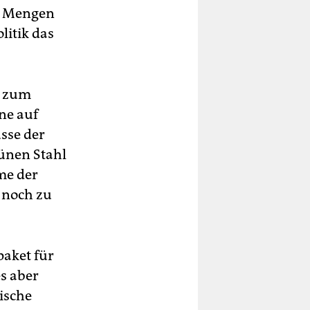
ße Mengen
litik das
d zum
ene auf
sse der
ünen Stahl
me der
 noch zu
paket für
es aber
ische