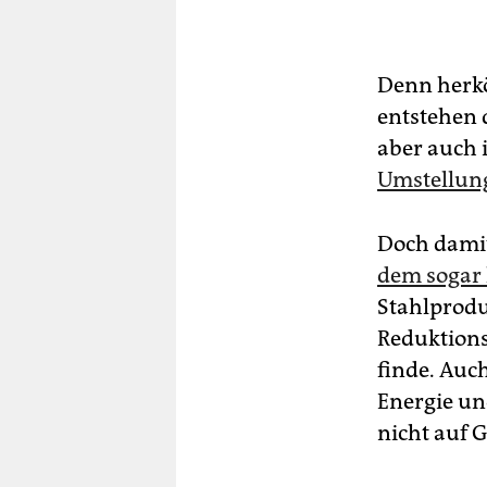
Denn herkö
entstehen 
aber auch 
Umstellung
Doch damit
dem sogar k
Stahlprodu
Reduktions
finde. Auc
Energie und
nicht auf 