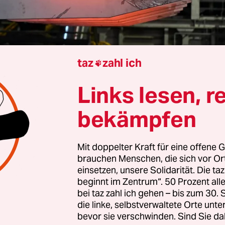
taz
zahl ich

Links lesen, r
a Kaiser
bekämpfen
ndustrie schlägt Alarm: Die Produktion lag im ers
025 fast 12 Prozent unter dem Niveau vom
Mit doppelter Kraft für eine offene G
eitraum, klagte die Wirtschaftsvereinigung Stahl 
brauchen Menschen, die sich vor O
ustriestandort Deutschland stehe es dramatisch
einsetzen, unsere Solidarität. Die ta
 Verbandschefin Kerstin Maria Rippe.
beginnt im Zentrum“. 50 Prozent a
bei taz zahl ich gehen – bis zum 30
die linke, selbstverwaltete Orte unte
den Rückgang der Rohstahlproduktion auf das Niv
bevor sie verschwinden. Sind Sie da
e 2009 vor allem in zu hohen Energiekosten begr