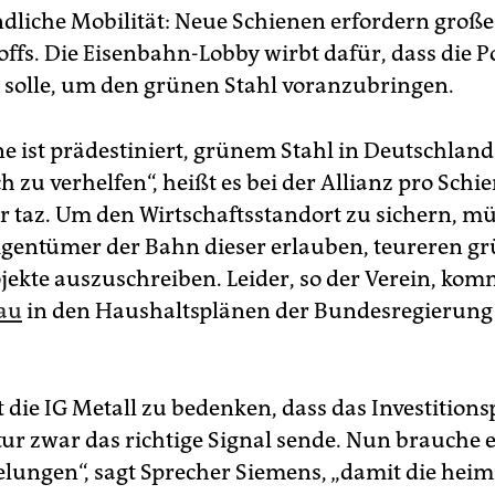
dliche Mobilität: Neue Schienen erfordern gro
ffs. Die Eisenbahn-Lobby wirbt dafür, dass die Po
solle, um den grünen Stahl voranzubringen.
ne ist prädestiniert, grünem Stahl in Deutschlan
zu verhelfen“, heißt es bei der Allianz pro Schi
r taz. Um den Wirtschaftsstandort zu sichern, mü
igentümer der Bahn dieser erlauben, teureren gr
jekte auszuschreiben. Leider, so der Verein, kom
au
in den Haushaltsplänen der Bundesregierung
 die IG Metall zu bedenken, dass das Investitions
tur zwar das richtige Signal sende. Nun brauche 
elungen“, sagt Sprecher Siemens, „damit die heim