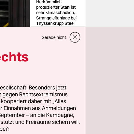
Herkömmlich
produzierter Stahl ist
sehr klimaschädlich,
Stranggießanlage bei
Thyssenkrupp Steel
Foto: Federico
Gambarini/dpa
Gerade nicht
echts
ten
esellschaft! Besonders jetzt
am Freitag.
rt gegen Rechtsextremismus
,
z kooperiert daher mit „Alles
ller Einnahmen aus Anmeldungen
. September – an die Kampagne,
rstützt und Freiräume sichern will,
eau der
bei?
ündet,