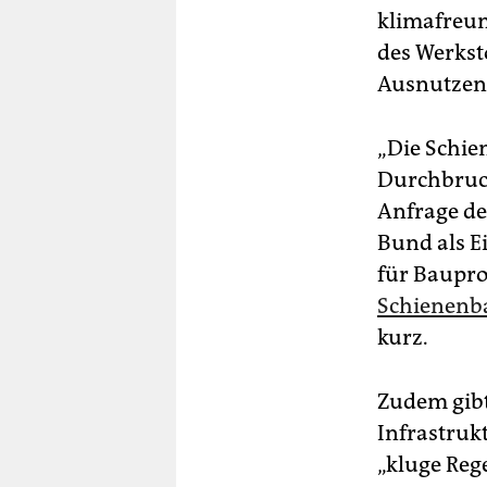
klimafreun
des Werksto
Ausnutzen 
„Die Schie
Durchbruch 
Anfrage de
Bund als E
für Baupro
Schienenb
kurz.
Zudem gibt
Infrastruk
„kluge Reg