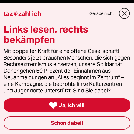
Gewalt gegen Frauen
taz
zahl ich
Gerade nicht

Nahost-Konflikt
Links lesen, rechts
bekämpfen
Mit doppelter Kraft für eine offene Gesellschaft!
Verlag
Besonders jetzt brauchen Menschen, die sich gegen
Rechtsextremismus einsetzen, unsere Solidarität.
Daher gehen 50 Prozent der Einnahmen aus
Aktuelles
Neuanmeldungen an „Alles beginnt im Zentrum“ –
eine Kampagne, die bedrohte linke Kulturzentren
Hausblog
und Jugendorte unterstützt. Sind Sie dabei?
Die Seitenwende

Ja, ich will
Stellen
Schon dabei!
Presse