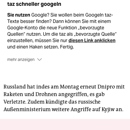
taz schneller googeln
Sie nutzen
Google? Sie wollen beim Googeln taz-
Texte besser finden? Dann können Sie mit einem
Google-Konto die neue Funktion „bevorzugte
Quellen“ nutzen. Um die taz als „bevorzugte Quelle“
einzustellen, müssen Sie nur
diesen Link anklicken
und einen Haken setzen. Fertig.
mehr anzeigen
Sie wollen
Google meiden? Kein Problem, es gibt
zahlreiche Alternativen. Stellvertretend erwähnt seien
Ecosia
,
DuckDuckGo
oder
Startpage
.
Russland hat indes am Montag erneut Dnipro mit
Mehr Details
zur Funktion „bevorzugte Quelle“ bei
Raketen und Drohnen angegriffen, es gab
Google
finden Sie hier
.
Verletzte. Zudem kündigte das russische
Außenministerium weitere Angriffe auf Kyjiw an.