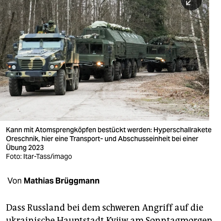
berlin
nord
wahrheit
verlag
verlag
veranstaltungen
shop
Kann mit Atomsprengköpfen bestückt werden: Hyperschallrakete
Oreschnik, hier eine Transport- und Abschusseinheit bei einer
fragen & hilfe
Übung 2023
Foto: Itar-Tass/imago
unterstützen
Von
Mathias Brüggmann
abo
genossenschaft
Dass Russland bei dem schweren Angriff auf die
ukrainische Hauptstadt Kyjiw am Sonntagmorgen