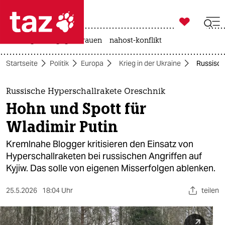

taz zahl ich
hitze
gewalt gegen frauen
nahost-konflikt

taz zahl ich
Startseite
Politik
Europa
Krieg in der Ukraine
Russisch
taz zahl ich
themen
Russische Hyperschallrakete Oreschnik
Hohn und Spott für
politik
Wladimir Putin
öko
Kremlnahe Blogger kritisieren den Einsatz von
Hyperschallraketen bei russischen Angriffen auf
gesellschaft
Kyjiw. Das solle von eigenen Misserfolgen ablenken.
kultur
25.5.2026
18:04 Uhr
teilen
sport